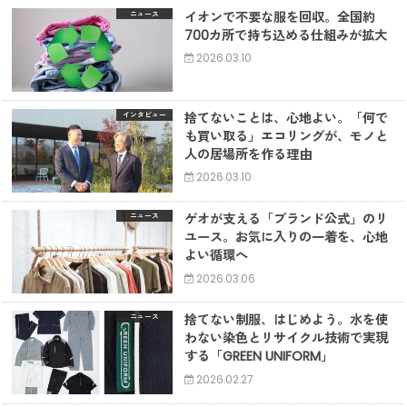
イオンで不要な服を回収。全国約
ニュース
700カ所で持ち込める仕組みが拡大
2026.03.10
捨てないことは、心地よい。「何で
インタビュー
も買い取る」エコリングが、モノと
人の居場所を作る理由
2026.03.10
ゲオが支える「ブランド公式」のリ
ニュース
ユース。お気に入りの一着を、心地
よい循環へ
2026.03.06
捨てない制服、はじめよう。水を使
ニュース
わない染色とリサイクル技術で実現
する「GREEN UNIFORM」
2026.02.27