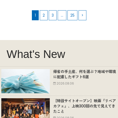
1
2
3
…
25
>
What's New
帰省の手土産、何を選ぶ？地域や環境
に配慮したギフト6選
2026.08.06
【特設サイトオープン】映画『リペア
カフェ』、上映300回の先で見えてき
たこと