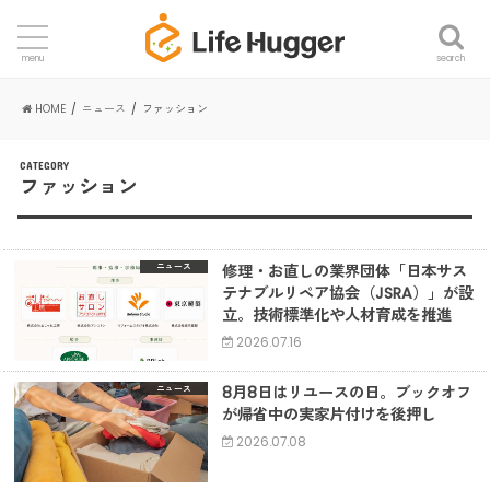
search
menu
HOME
ニュース
ファッション
CATEGORY
ファッション
修理・お直しの業界団体「日本サス
ニュース
テナブルリペア協会（JSRA）」が設
立。技術標準化や人材育成を推進
2026.07.16
8月8日はリユースの日。ブックオフ
ニュース
が帰省中の実家片付けを後押し
2026.07.08