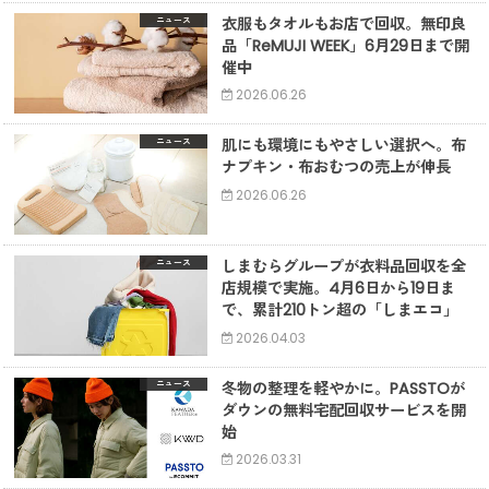
衣服もタオルもお店で回収。無印良
ニュース
品「ReMUJI WEEK」6月29日まで開
催中
2026.06.26
肌にも環境にもやさしい選択へ。布
ニュース
ナプキン・布おむつの売上が伸長
2026.06.26
しまむらグループが衣料品回収を全
ニュース
店規模で実施。4月6日から19日ま
で、累計210トン超の「しまエコ」
2026.04.03
冬物の整理を軽やかに。PASSTOが
ニュース
ダウンの無料宅配回収サービスを開
始
2026.03.31