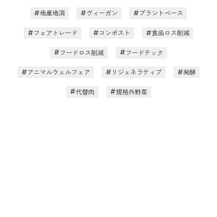
地産地消
ヴィーガン
プラントベース
フェアトレード
コンポスト
食品ロス削減
フードロス削減
フードテック
アニマルウェルフェア
リジェネラティブ
発酵
代替肉
規格外野菜