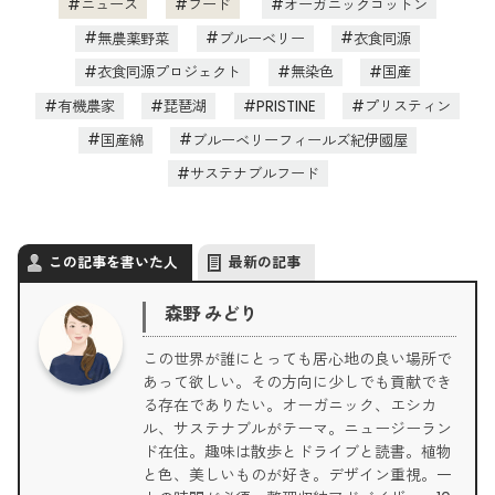
ニュース
フード
オーガニックコットン
無農薬野菜
ブルーベリー
衣食同源
衣食同源プロジェクト
無染色
国産
有機農家
琵琶湖
PRISTINE
プリスティン
国産綿
ブルーベリーフィールズ紀伊國屋
サステナブルフード
この記事を書いた人
最新の記事
森野 みどり
この世界が誰にとっても居心地の良い場所で
あって欲しい。その方向に少しでも貢献でき
る存在でありたい。オーガニック、エシカ
ル、サステナブルがテーマ。ニュージーラン
ド在住。趣味は散歩とドライブと読書。植物
と色、美しいものが好き。デザイン重視。一