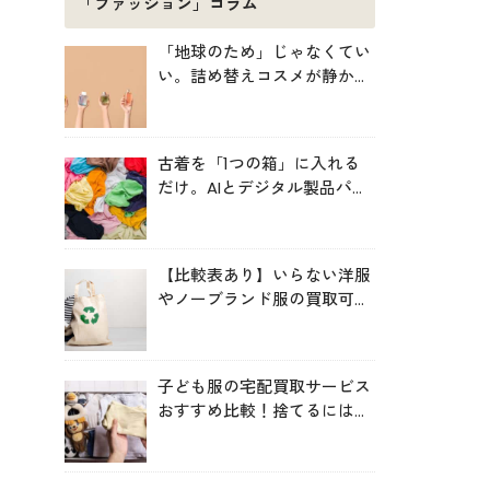
「ファッション」コラム
「地球のため」じゃなくてい
い。詰め替えコスメが静かに
増えている理由
古着を「1つの箱」に入れる
だけ。AIとデジタル製品パス
ポートが仕分ける、EUの実証
プロジェクト「TexMat」
【比較表あり】いらない洋服
やノーブランド服の買取可能
サービス比較！高く売るコツ
も
子ども服の宅配買取サービス
おすすめ比較！捨てるにはも
ったいない服を手間なく循環
させよう