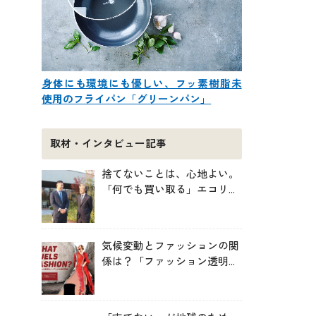
身体にも環境にも優しい、フッ素樹脂未
使用のフライパン「グリーンパン」
取材・インタビュー記事
捨てないことは、心地よい。
「何でも買い取る」エコリン
グが、モノと人の居場所を作
る理由
気候変動とファッションの関
係は？「ファッション透明性
インデックス脱炭素編ー
WHAT FUELS FASHION?ー」
日本語版公開