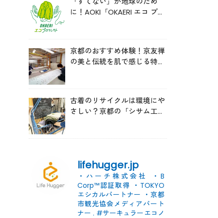
「すてない」が地球のため
に！AOKI「OKAERI エコ プロ
ジェクト」と再生ウールのス
ニーカー
京都のおすすめ体験！京友禅
の美と伝統を肌で感じる特別
な時間へ
古着のリサイクルは環境にや
さしい？京都の「シサム工
房」の取り組みを取材
lifehugger.jp
・ハーチ株式会社
・B
Corp™認証取得
・TOKYO
エシカルパートナー
・京都
市観光協会メディアパート
ナー
.
#サーキュラーエコノ