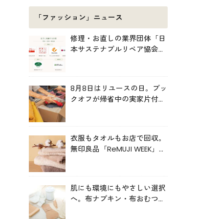
「ファッション」ニュース
修理・お直しの業界団体「日
本サステナブルリペア協会
（JSRA）」が設立。技術標
準化や人材育成を推進
8月8日はリユースの日。ブッ
クオフが帰省中の実家片付け
を後押し
衣服もタオルもお店で回収。
無印良品「ReMUJI WEEK」6
月29日まで開催中
肌にも環境にもやさしい選択
へ。布ナプキン・布おむつの
売上が伸長