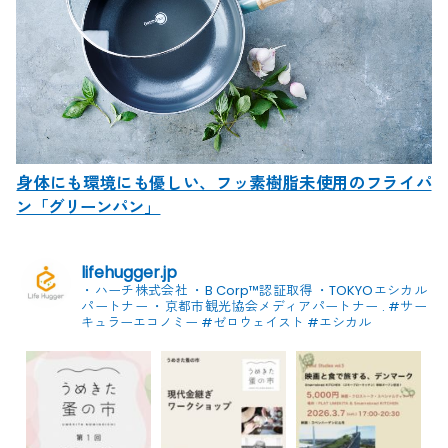
身体にも環境にも優しい、フッ素樹脂未使用のフライパ
ン「グリーンパン」
lifehugger.jp
・ハーチ株式会社
・B Corp™認証取得
・TOKYOエシカル
パートナー
・京都市観光協会メディアパートナー
.
#サー
キュラーエコノミー #ゼロウェイスト
#エシカル