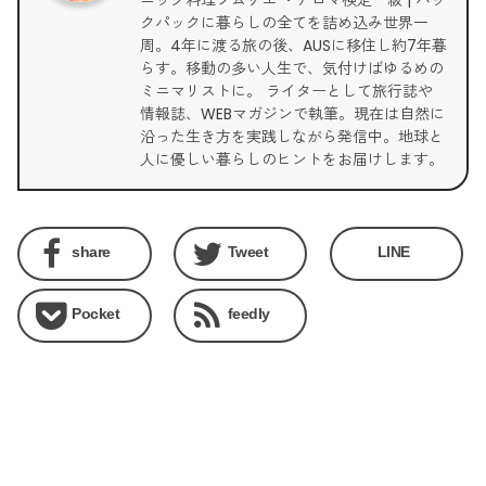
ニック料理ソムリエ ・アロマ検定一級 | バッ
クパックに暮らしの全てを詰め込み世界一
周。4年に渡る旅の後、AUSに移住し約7年暮
らす。移動の多い人生で、気付けばゆるめの
ミニマリストに。 ライターとして旅行誌や
情報誌、WEBマガジンで執筆。現在は自然に
沿った生き方を実践しながら発信中。地球と
人に優しい暮らしのヒントをお届けします。
share
Tweet
LINE
Pocket
feedly