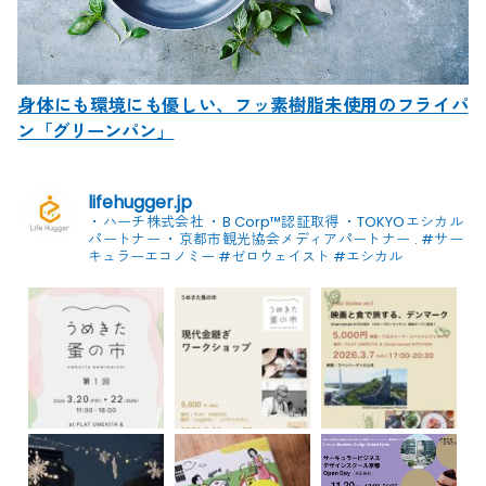
身体にも環境にも優しい、フッ素樹脂未使用のフライパ
ン「グリーンパン」
lifehugger.jp
・ハーチ株式会社
・B Corp™認証取得
・TOKYOエシカル
パートナー
・京都市観光協会メディアパートナー
.
#サー
キュラーエコノミー #ゼロウェイスト
#エシカル