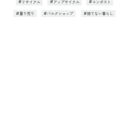
リサイクル
アップサイクル
コンポスト
量り売り
バルクショップ
捨てない暮らし