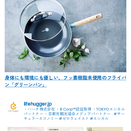
身体にも環境にも優しい、フッ素樹脂未使用のフライパ
ン「グリーンパン」
lifehugger.jp
・ハーチ株式会社
・B Corp™認証取得
・TOKYOエシカル
パートナー
・京都市観光協会メディアパートナー
.
#サー
キュラーエコノミー #ゼロウェイスト
#エシカル