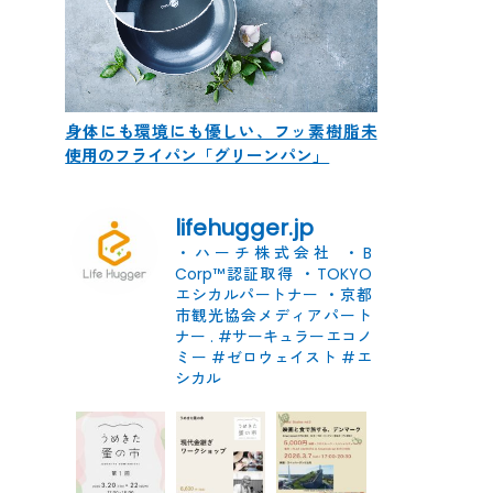
身体にも環境にも優しい、フッ素樹脂未
使用のフライパン「グリーンパン」
lifehugger.jp
・ハーチ株式会社
・B
Corp™認証取得
・TOKYO
エシカルパートナー
・京都
市観光協会メディアパート
ナー
.
#サーキュラーエコノ
ミー #ゼロウェイスト
#エ
シカル