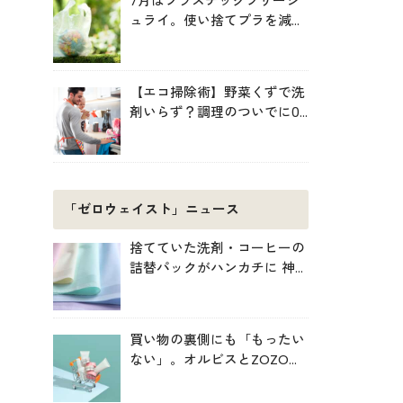
7月はプラスチックフリージ
ュライ。使い捨てプラを減ら
す暮らしの始め方
【エコ掃除術】野菜くずで洗
剤いらず？調理のついでに0
円掃除でキッチンをきれいに
「ゼロウェイスト」ニュース
捨てていた洗剤・コーヒーの
詰替パックがハンカチに 神
戸「エコノバ」で回収スター
ト
買い物の裏側にも「もったい
ない」。オルビスとZOZOが
中学生と考えた持続可能な消
費