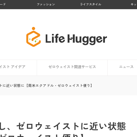
ード
ファッション
ライフスタイル
キッ
イスト アイデア
ゼロウェイスト関連サービス
ニュース
アイデア一覧
方向け
ト編
編
【大阪府】Osakaほかさんマップ
【徳島県 上勝町】日本のゼロウェイスト・タウン
【京都府 亀岡市】かめおかプラスチックごみゼロ宣
【熊本県 黒川温泉】地域コンポストプロジェクト
【鹿児島県 大崎市】リサイクル率No.１の町
【京都府 京都市】京都市のごみゼロ対策とは？
生活で役立つアプリ・マップまとめ
ゼロウェイストを体験する
トに近い状態に【南米エクアドル・ゼロウェイスト便り】
言
し、ゼロウェイストに近い状態