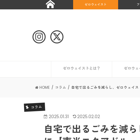
ゼロウェイスト
フ
ゼロウェイストとは？
ゼロウェ
自治体や団体のゼロウェイストな取り組み
ゼロウェイストなライフスタイルとは？
ゼロウェイストを始めたい人へ
ゼロウェイストな情報を集める
日本が抱える課題とは？
世界のゼロウェイスト宣言都市
日本のゼロウェイスト宣言都市
その他の
初めての
コンポス
キッチン
トイレ編
ギフト編
お風呂編
HOME
コラム
自宅で出るごみを減らし、ゼロウェイス
コラム
2025.01.31
2025.02.02
自宅で出るごみを減ら