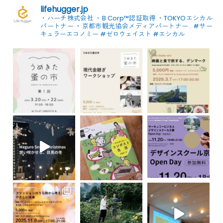
lifehugger.jp
・ハーチ株式会社
・B Corp™認証取得
・TOKYOエシカル
パートナー
・京都市観光協会メディアパートナー
.
#サー
キュラーエコノミー #ゼロウェイスト
#エシカル