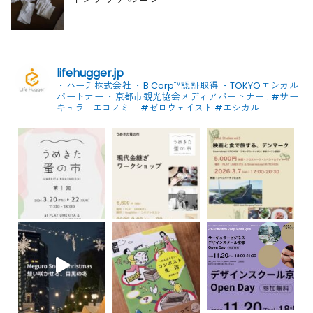
lifehugger.jp
・ハーチ株式会社
・B Corp™認証取得
・TOKYOエシカル
パートナー
・京都市観光協会メディアパートナー
.
#サー
キュラーエコノミー #ゼロウェイスト
#エシカル