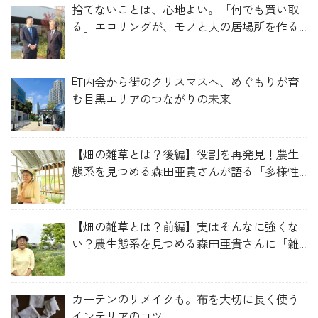
捨てないことは、心地よい。「何でも買い取
る」エコリングが、モノと人の居場所を作る
理由
町内会から街のクリスマスへ、めぐもりが育
む目黒エリアのつながりの未来
【畑の雑草とは？後編】役割を再発見！農生
態系を見つめる森田亜貴さんが語る「多様性
を維持する畑づくり」
【畑の雑草とは？前編】実はそんなに強くな
い？農生態系を見つめる森田亜貴さんに「雑
草管理のコツ」を聞いてみた
カーテンのリメイクも。布を大切に長く使う
インテリアのコツ