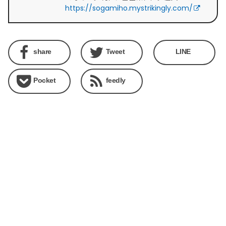
https://sogamiho.mystrikingly.com/
share
Tweet
LINE
Pocket
feedly