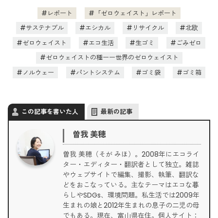
レポート
「ゼロウェイスト」レポート
サステナブル
エシカル
リサイクル
北欧
ゼロウェイスト
エコ生活
生ゴミ
ごみゼロ
ゼロウェイストの種ーー世界のゼロウェイスト
ノルウェー
パントシステム
ゴミ袋
ゴミ箱
この記事を書いた人
最新の記事
曽我 美穂
曽我 美穂（そが みほ）。2008年にエコライ
ター・エディター・翻訳者として独立。雑誌
やウェブサイトで編集、撮影、執筆、翻訳な
どをおこなっている。主なテーマはエコな暮
らしやSDGs、環境問題。私生活では2009年
生まれの娘と2012年生まれの息子の二児の母
でもある。現在、富山県在住。個人サイト：