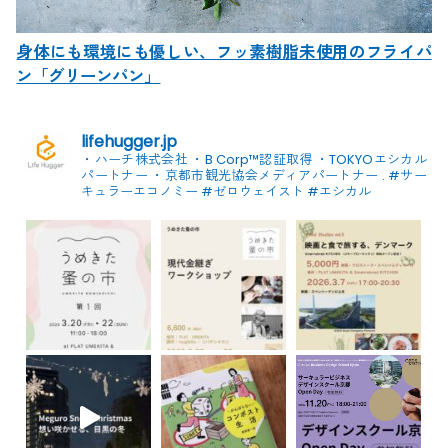
身体にも環境にも優しい、フッ素樹脂未使用のフライパ
ン「グリーンパン」
lifehugger.jp
・ハーチ株式会社
・B Corp™認証取得
・TOKYOエシカル
パートナー
・京都市観光協会メディアパートナー
.
#サー
キュラーエコノミー #ゼロウェイスト
#エシカル