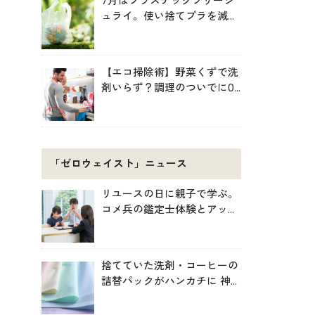
7月はプラスチックフリージ
ュライ。使い捨てプラを減ら
す暮らしの始め方
【エコ掃除術】野菜くずで洗
剤いらず？調理のついでに0
円掃除でキッチンをきれいに
「ゼロウェイスト」ニュース
リユースの日に親子で学ぶ。
コメ兵の鑑定士体験とアップ
サイクル制作
捨てていた洗剤・コーヒーの
詰替パックがハンカチに 神
戸「エコノバ」で回収スター
ト