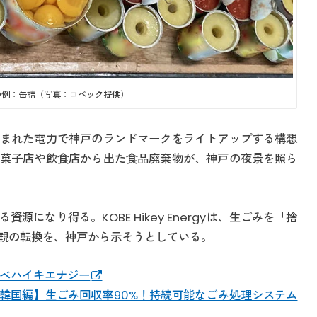
の例：缶詰（写真：コベック提供）
まれた電力で神戸のランドマークをライトアップする構想
菓子店や飲食店から出た食品廃棄物が、神戸の夜景を照ら
になり得る。KOBE Hikey Energyは、生ごみを「捨
観の転換を、神戸から示そうとしている。
y｜コウベハイキエナジー
韓国編】生ごみ回収率90%！持続可能なごみ処理システム