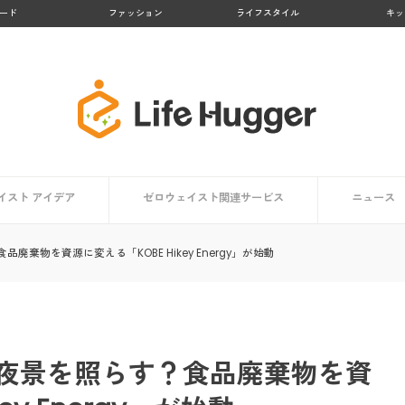
ード
ファッション
ライフスタイル
キッ
イスト アイデア
ゼロウェイスト関連サービス
ニュース
アイデア一覧
方向け
ト編
編
【大阪府】Osakaほかさんマップ
【徳島県 上勝町】日本のゼロウェイスト・タウン
【京都府 亀岡市】かめおかプラスチックごみゼロ宣
【熊本県 黒川温泉】地域コンポストプロジェクト
【鹿児島県 大崎市】リサイクル率No.１の町
【京都府 京都市】京都市のごみゼロ対策とは？
生活で役立つアプリ・マップまとめ
ゼロウェイストを体験する
棄物を資源に変える「KOBE Hikey Energy」が始動
言
夜景を照らす？食品廃棄物を資