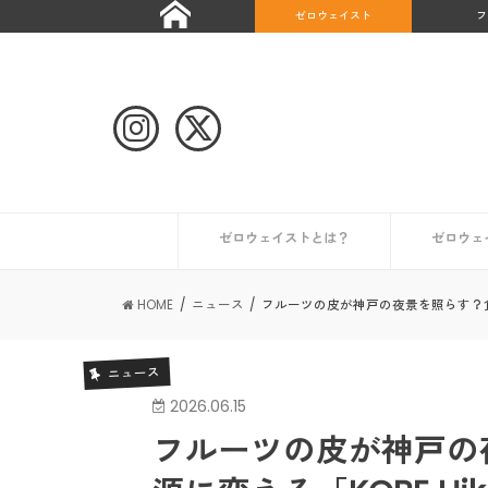
ゼロウェイスト
フ
ゼロウェイストとは？
ゼロウェ
自治体や団体のゼロウェイストな取り組み
ゼロウェイストなライフスタイルとは？
ゼロウェイストを始めたい人へ
ゼロウェイストな情報を集める
日本が抱える課題とは？
世界のゼロウェイスト宣言都市
日本のゼロウェイスト宣言都市
その他の
初めての
コンポス
キッチン
トイレ編
ギフト編
お風呂編
HOME
ニュース
フルーツの皮が神戸の夜景を照らす？食品廃
ニュース
2026.06.15
フルーツの皮が神戸の