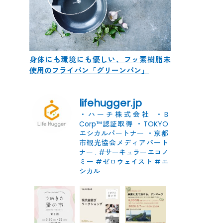
身体にも環境にも優しい、フッ素樹脂未
使用のフライパン「グリーンパン」
lifehugger.jp
・ハーチ株式会社
・B
Corp™認証取得
・TOKYO
エシカルパートナー
・京都
市観光協会メディアパート
ナー
.
#サーキュラーエコノ
ミー #ゼロウェイスト
#エ
シカル