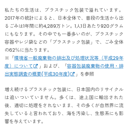
私たちの生活は、プラスチック包装で溢れています。
2017年の統計によると、日本全体で、普段の生活から出
るごみは1年間に約4,289万トン。1人1日あたり920グラム
にもなります。その中でも一番多いのが、プラスチック
容器やレジ袋などの「プラスチック包装」で、ごみ全体
の62％に当たります。
※「
環境省一般廃棄物の排出及び処理状況等（平成29年
度）について
」および、「
容器包装廃棄物の使用・排
出実態調査の概要(平成30年度)
」を参照
増え続けるプラスチック包装に、日本国内のリサイクル
は追いついていません。多くは、途上国に輸出された
後、適切に処理をされないまま、その多くが自然界に流
失していると言われており、海を汚染し、生態系にも影
響を与えています。