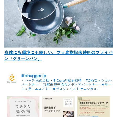
身体にも環境にも優しい、フッ素樹脂未使用のフライパ
ン「グリーンパン」
lifehugger.jp
・ハーチ株式会社
・B Corp™認証取得
・TOKYOエシカル
パートナー
・京都市観光協会メディアパートナー
.
#サー
キュラーエコノミー #ゼロウェイスト
#エシカル