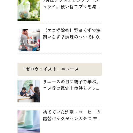
7月はプラスチックフリージ
ュライ。使い捨てプラを減ら
す暮らしの始め方
【エコ掃除術】野菜くずで洗
剤いらず？調理のついでに0
円掃除でキッチンをきれいに
「ゼロウェイスト」ニュース
リユースの日に親子で学ぶ。
コメ兵の鑑定士体験とアップ
サイクル制作
捨てていた洗剤・コーヒーの
詰替パックがハンカチに 神
戸「エコノバ」で回収スター
ト