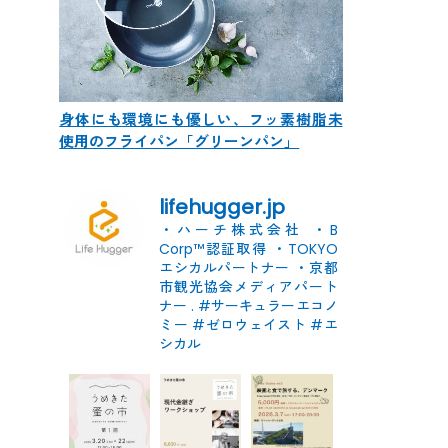
身体にも環境にも優しい、フッ素樹脂未
使用のフライパン「グリーンパン」
lifehugger.jp
・ハーチ株式会社
・B
Corp™認証取得
・TOKYO
エシカルパートナー
・京都
市観光協会メディアパート
ナー
.
#サーキュラーエコノ
ミー #ゼロウェイスト
#エ
シカル