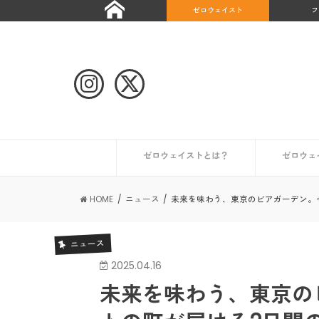
ゼロウェイスト
フ
ゼロウェイストとは？
ゼロウェ
自治体や団体のゼロウェイストな取り組み
ゼロウェイストなライフスタイルとは？
ゼロウェイストを始めたい人へ
ゼロウェイストな情報を集める
日本が抱える課題とは？
世界のゼロウェイスト宣言都市
日本のゼロウェイスト宣言都市
その他の
初めての
コンポス
キッチン
トイレ編
ギフト編
お風呂編
HOME
ニュース
未来を味わう、東京のビアガーデン。
ニュース
2025.04.16
未来を味わう、東京の