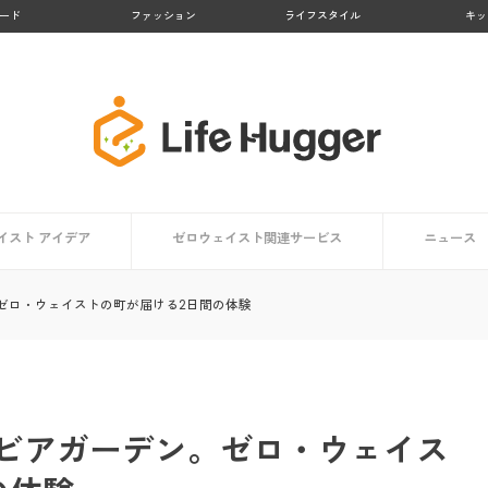
ード
ファッション
ライフスタイル
キッ
イスト アイデア
ゼロウェイスト関連サービス
ニュース
アイデア一覧
方向け
ト編
編
【大阪府】Osakaほかさんマップ
【徳島県 上勝町】日本のゼロウェイスト・タウン
【京都府 亀岡市】かめおかプラスチックごみゼロ宣
【熊本県 黒川温泉】地域コンポストプロジェクト
【鹿児島県 大崎市】リサイクル率No.１の町
【京都府 京都市】京都市のごみゼロ対策とは？
生活で役立つアプリ・マップまとめ
ゼロウェイストを体験する
ゼロ・ウェイストの町が届ける2日間の体験
言
ビアガーデン。ゼロ・ウェイス