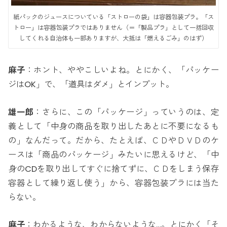
紙パックのジュースについている「ストローの袋」は容器包装プラ。「ス
トロー」は容器包装プラではありません（＝「製品プラ」として一括回収
してくれる自治体も一部ありますが、大抵は「燃えるごみ」のはず）
麻子
：ホント、ややこしいよね。とにかく、「パッケー
ジはOK」で、「道具はダメ」とインプット。
雄一郎
：さらに、この「パッケージ」っていうのは、定
義として「中身の商品を取り出したあとに不要になるも
の」なんだって。だから、たとえば、ＣＤやＤＶＤのケ
ースは「商品のパッケージ」みたいに思えるけど、「中
身のCDを取り出してすぐに捨てずに、ＣＤをしまう保存
容器として繰り返し使う」から、容器包装プラには当た
らない。
麻子
：わかるような、わからないような…。とにかく「そ