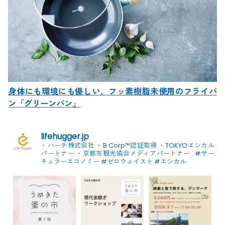
身体にも環境にも優しい、フッ素樹脂未使用のフライパ
ン「グリーンパン」
lifehugger.jp
・ハーチ株式会社
・B Corp™認証取得
・TOKYOエシカル
パートナー
・京都市観光協会メディアパートナー
.
#サー
キュラーエコノミー #ゼロウェイスト
#エシカル