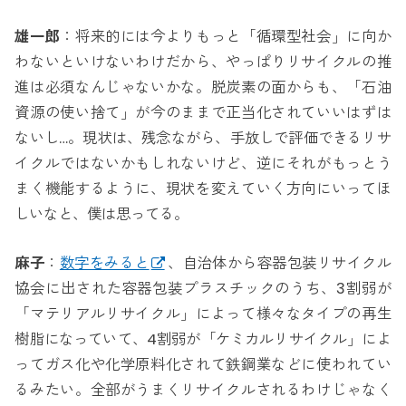
雄一郎
：将来的には今よりもっと「循環型社会」に向か
わないといけないわけだから、やっぱりリサイクルの推
進は必須なんじゃないかな。脱炭素の面からも、「石油
資源の使い捨て」が今のままで正当化されていいはずは
ないし…。現状は、残念ながら、手放しで評価できるリサ
イクルではないかもしれないけど、逆にそれがもっとう
まく機能するように、現状を変えていく方向にいってほ
しいなと、僕は思ってる。
麻子
：
数字をみると
、自治体から容器包装リサイクル
協会に出された容器包装プラスチックのうち、3割弱が
「マテリアルリサイクル」によって様々なタイプの再生
樹脂になっていて、4割弱が「ケミカルリサイクル」によ
ってガス化や化学原料化されて鉄鋼業などに使われてい
るみたい。全部がうまくリサイクルされるわけじゃなく