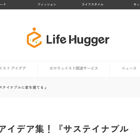
ード
ファッション
ライフスタイル
キッ
イスト アイデア
ゼロウェイスト関連サービス
ニュース
アイデア一覧
方向け
ト編
編
【大阪府】Osakaほかさんマップ
【徳島県 上勝町】日本のゼロウェイスト・タウン
【京都府 亀岡市】かめおかプラスチックごみゼロ宣
【熊本県 黒川温泉】地域コンポストプロジェクト
【鹿児島県 大崎市】リサイクル率No.１の町
【京都府 京都市】京都市のごみゼロ対策とは？
生活で役立つアプリ・マップまとめ
ゼロウェイストを体験する
ステイナブルに家を建てる 』
言
アイデア集！『サステイナブル