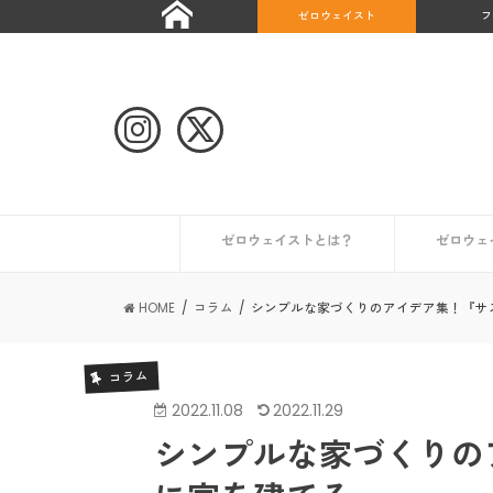
ゼロウェイスト
フ
ゼロウェイストとは？
ゼロウェ
自治体や団体のゼロウェイストな取り組み
ゼロウェイストなライフスタイルとは？
ゼロウェイストを始めたい人へ
ゼロウェイストな情報を集める
日本が抱える課題とは？
世界のゼロウェイスト宣言都市
日本のゼロウェイスト宣言都市
その他の
初めての
コンポス
キッチン
トイレ編
ギフト編
お風呂編
HOME
コラム
シンプルな家づくりのアイデア集！『サ
コラム
2022.11.08
2022.11.29
シンプルな家づくりの