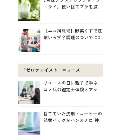
7月はプラスチックフリージ
ュライ。使い捨てプラを減ら
す暮らしの始め方
【エコ掃除術】野菜くずで洗
剤いらず？調理のついでに0
円掃除でキッチンをきれいに
「ゼロウェイスト」ニュース
リユースの日に親子で学ぶ。
コメ兵の鑑定士体験とアップ
サイクル制作
捨てていた洗剤・コーヒーの
詰替パックがハンカチに 神
戸「エコノバ」で回収スター
ト