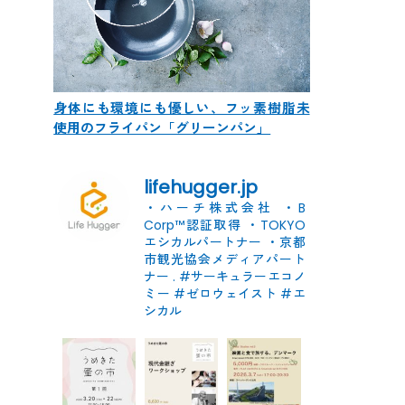
身体にも環境にも優しい、フッ素樹脂未
使用のフライパン「グリーンパン」
lifehugger.jp
・ハーチ株式会社
・B
Corp™認証取得
・TOKYO
エシカルパートナー
・京都
市観光協会メディアパート
ナー
.
#サーキュラーエコノ
ミー #ゼロウェイスト
#エ
シカル