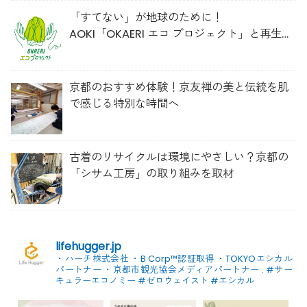
「すてない」が地球のために！
AOKI「OKAERI エコ プロジェクト」と再生ウ
ールのスニーカー
京都のおすすめ体験！京友禅の美と伝統を肌
で感じる特別な時間へ
古着のリサイクルは環境にやさしい？京都の
「シサム工房」の取り組みを取材
lifehugger.jp
・ハーチ株式会社
・B Corp™認証取得
・TOKYOエシカル
パートナー
・京都市観光協会メディアパートナー
.
#サー
キュラーエコノミー #ゼロウェイスト
#エシカル