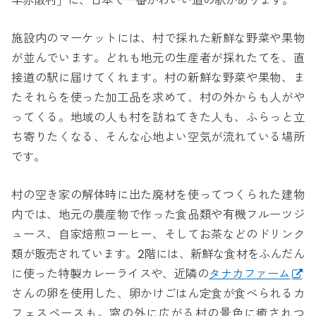
早赤阪村」に、日本で一番かわいい道の駅があります。
施設内のマーケットには、村で採れた新鮮な野菜や果物
が並んでいます。どれも地元の生産者が採れたてを、直
接道の駅に届けてくれます。村の新鮮な野菜や果物、ま
たそれらを使った加工品を求めて、村の外からも人がや
ってくる。地域の人も村を訪ねてきた人も、ふらっと立
ち寄りたくなる、そんな心地よい空気が流れている場所
です。
村の空き家の解体時に出た廃材を使ってつくられた建物
内では、地元の農産物で作った食品類や有機フルーツジ
ュース、自家焙煎コーヒー、そしてお茶などのドリンク
類が販売されています。2階には、新鮮な食材をふんだん
に使った特製カレーライスや、近隣の
タナカファーム
さんの卵を使用した、卵かけごはん定食が食べられるカ
フェスペースも。窓の外に広がる村の景色に癒されつ