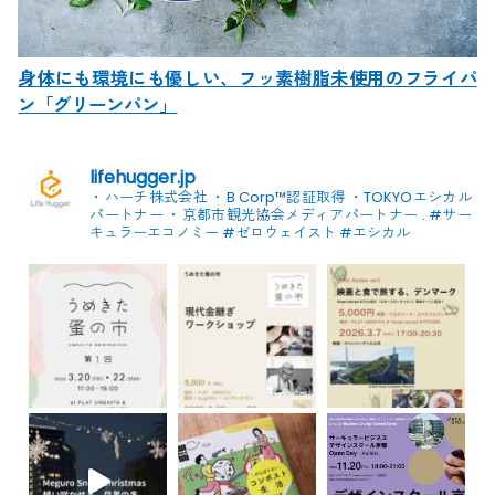
身体にも環境にも優しい、フッ素樹脂未使用のフライパ
ン「グリーンパン」
lifehugger.jp
・ハーチ株式会社
・B Corp™認証取得
・TOKYOエシカル
パートナー
・京都市観光協会メディアパートナー
.
#サー
キュラーエコノミー #ゼロウェイスト
#エシカル