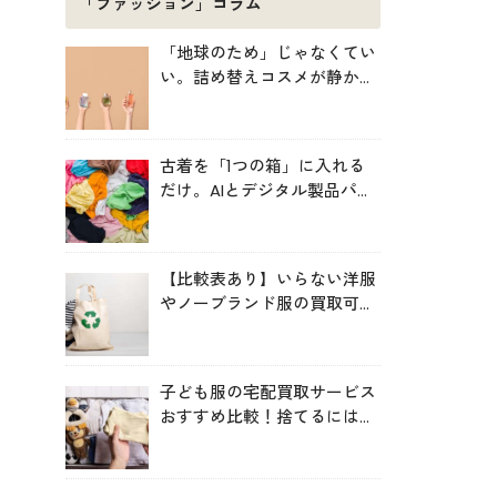
「ファッション」コラム
「地球のため」じゃなくてい
い。詰め替えコスメが静かに
増えている理由
古着を「1つの箱」に入れる
だけ。AIとデジタル製品パス
ポートが仕分ける、EUの実証
プロジェクト「TexMat」
【比較表あり】いらない洋服
やノーブランド服の買取可能
サービス比較！高く売るコツ
も
子ども服の宅配買取サービス
おすすめ比較！捨てるにはも
ったいない服を手間なく循環
させよう