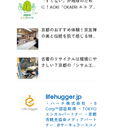
「すてない」が地球のため
に！AOKI「OKAERI エコ プロ
ジェクト」と再生ウールのス
ニーカー
京都のおすすめ体験！京友禅
の美と伝統を肌で感じる特別
な時間へ
古着のリサイクルは環境にや
さしい？京都の「シサム工
房」の取り組みを取材
lifehugger.jp
・ハーチ株式会社
・B
Corp™認証取得
・TOKYO
エシカルパートナー
・京都
市観光協会メディアパート
ナー
.
#サーキュラーエコノ