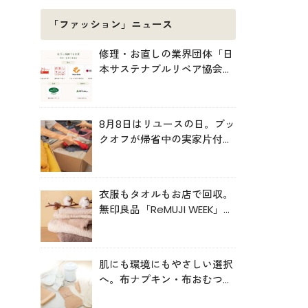
「ファッション」ニュース
修理・お直しの業界団体「日
本サステナブルリペア協会
（JSRA）」が設立。技術標
準化や人材育成を推進
8月8日はリユースの日。ブッ
クオフが帰省中の実家片付け
を後押し
衣服もタオルもお店で回収。
無印良品「ReMUJI WEEK」6
月29日まで開催中
肌にも環境にもやさしい選択
へ。布ナプキン・布おむつの
売上が伸長