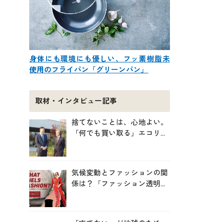
身体にも環境にも優しい、フッ素樹脂未
使用のフライパン「グリーンパン」
取材・インタビュー記事
捨てないことは、心地よい。
「何でも買い取る」エコリン
グが、モノと人の居場所を作
る理由
気候変動とファッションの関
係は？「ファッション透明性
インデックス脱炭素編ー
WHAT FUELS FASHION?ー」
日本語版公開