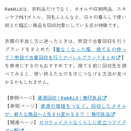
ReMUJIは、衣料品だけでなく、タオルや収納用品、スキ
ンケアPETボトル、羽毛ふとんなど、日々の暮らしで使い
終えた幅広い商品を回収対象にしている点が特徴です。
衣類の手放し方に迷ったときは、常設で古着回収を行う
ブランドをまとめた【
着なくなった服、捨てるの待っ
て！常設で古着回収を行うアパレルブランドまとめ
】
を参考にするのもおすすめです。捨てる前に回収先を調
べてみると、使い終えたものを次につなげる方法が見つ
かるかもしれません。
【参照ページ】
資源回収｜ReMUJI｜無印良品
【参照ページ】
資源の価値をつなぐ。回収したタオル
が、新たな商品へと生まれ変わるまで ｜ 無印良品
【関連ページ】
ゼロウェイストなくらしに役立つアイデ
ア一覧