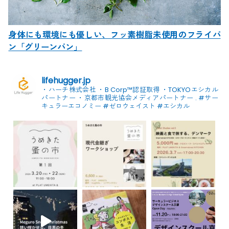
身体にも環境にも優しい、フッ素樹脂未使用のフライパ
ン「グリーンパン」
lifehugger.jp
・ハーチ株式会社
・B Corp™認証取得
・TOKYOエシカル
パートナー
・京都市観光協会メディアパートナー
.
#サー
キュラーエコノミー #ゼロウェイスト
#エシカル