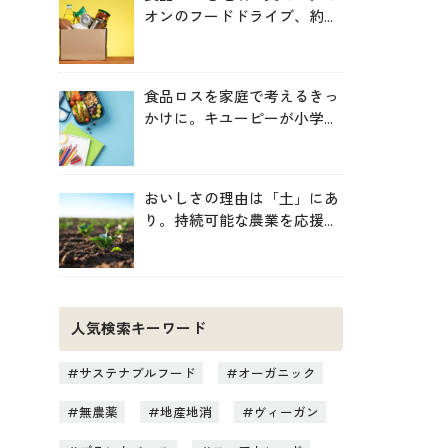
オンのフードドライブ、約
246トンを地域へ寄贈
食品ロスを家庭で考えるきっ
かけに。キユーピーが小学生
向け無料教材を提供
おいしさの理由は「土」にあ
り。持続可能な農業を応援す
る新しいお買い物のヒント
人気検索キーワード
サステナブルフード
オーガニック
無農薬
地産地消
ヴィーガン