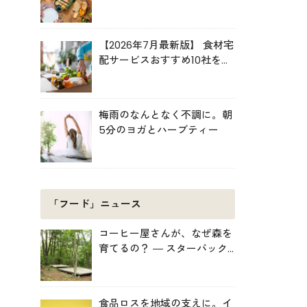
ルキット活用術
【2026年7月最新版】 食材宅
配サービスおすすめ10社を比
較！共働き・子育て・ひとり
暮らしに最適な選び方
梅雨のなんとなく不調に。朝
5分のヨガとハーブティー
「フード」ニュース
コーヒー屋さんが、なぜ森を
育てるの？ ― スターバック
スがみなかみ町で始めた「捨
てない」プロジェクト
食品ロスを地域の支えに。イ