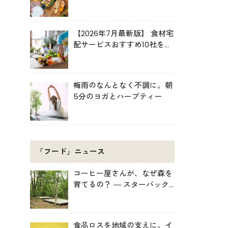
ルキット活用術
【2026年7月最新版】 食材宅
配サービスおすすめ10社を比
較！共働き・子育て・ひとり
暮らしに最適な選び方
梅雨のなんとなく不調に。朝
5分のヨガとハーブティー
「フード」ニュース
コーヒー屋さんが、なぜ森を
育てるの？ ― スターバック
スがみなかみ町で始めた「捨
てない」プロジェクト
食品ロスを地域の支えに。イ