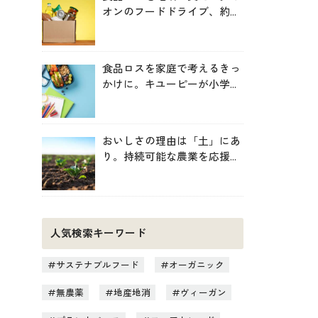
オンのフードドライブ、約
246トンを地域へ寄贈
食品ロスを家庭で考えるきっ
かけに。キユーピーが小学生
向け無料教材を提供
おいしさの理由は「土」にあ
り。持続可能な農業を応援す
る新しいお買い物のヒント
人気検索キーワード
サステナブルフード
オーガニック
無農薬
地産地消
ヴィーガン