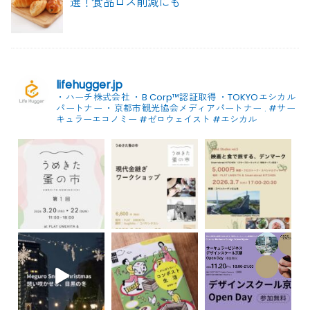
選！食品ロス削減にも
lifehugger.jp
・ハーチ株式会社
・B Corp™認証取得
・TOKYOエシカル
パートナー
・京都市観光協会メディアパートナー
.
#サー
キュラーエコノミー #ゼロウェイスト
#エシカル