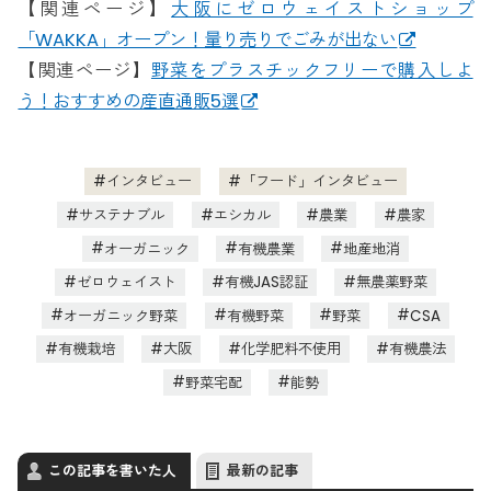
【関連ページ】
大阪にゼロウェイストショップ
「WAKKA」オープン！量り売りでごみが出ない
【関連ページ】
野菜をプラスチックフリーで購入しよ
う！おすすめの産直通販5選
インタビュー
「フード」インタビュー
サステナブル
エシカル
農業
農家
オーガニック
有機農業
地産地消
ゼロウェイスト
有機JAS認証
無農薬野菜
オーガニック野菜
有機野菜
野菜
CSA
有機栽培
大阪
化学肥料不使用
有機農法
野菜宅配
能勢
この記事を書いた人
最新の記事