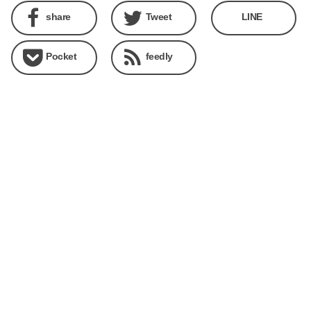
share
Tweet
LINE
Pocket
feedly