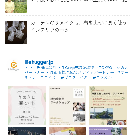
草管理のコツ」を聞いてみた
カーテンのリメイクも。布を大切に長く使う
インテリアのコツ
lifehugger.jp
・ハーチ株式会社
・B Corp™認証取得
・TOKYOエシカル
パートナー
・京都市観光協会メディアパートナー
.
#サー
キュラーエコノミー #ゼロウェイスト
#エシカル