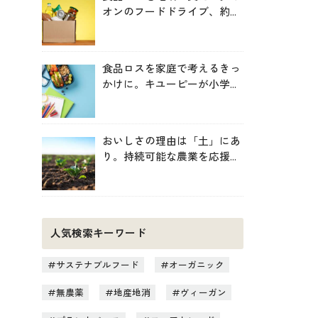
オンのフードドライブ、約
246トンを地域へ寄贈
食品ロスを家庭で考えるきっ
かけに。キユーピーが小学生
向け無料教材を提供
おいしさの理由は「土」にあ
り。持続可能な農業を応援す
る新しいお買い物のヒント
人気検索キーワード
サステナブルフード
オーガニック
無農薬
地産地消
ヴィーガン