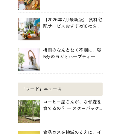
ルキット活用術
【2026年7月最新版】 食材宅
配サービスおすすめ10社を比
較！共働き・子育て・ひとり
暮らしに最適な選び方
梅雨のなんとなく不調に。朝
5分のヨガとハーブティー
「フード」ニュース
コーヒー屋さんが、なぜ森を
育てるの？ ― スターバック
スがみなかみ町で始めた「捨
てない」プロジェクト
食品ロスを地域の支えに。イ