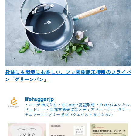
身体にも環境にも優しい、フッ素樹脂未使用のフライパ
ン「グリーンパン」
lifehugger.jp
・ハーチ株式会社
・B Corp™認証取得
・TOKYOエシカル
パートナー
・京都市観光協会メディアパートナー
.
#サー
キュラーエコノミー #ゼロウェイスト
#エシカル