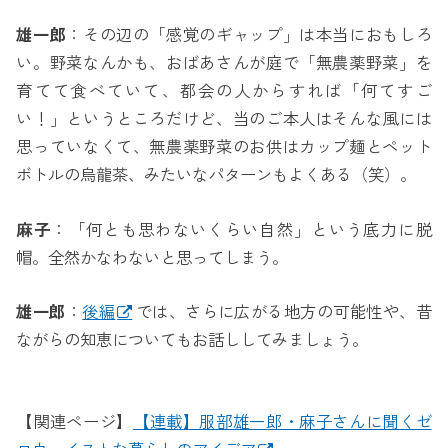
雄一郎
：その辺の「感覚のギャップ」は本当におもしろ
い。野菜なんかも、おばあさんが庭で「無農薬野菜」を
育てて食べていて、都会の人からすれば「何てすご
い！」というところだけど、当のご本人はそんな風には
思っていなくて、無農薬野菜のお供はカップ麺とペット
ボトルの烏龍茶、みたいなパターンもよくある（笑）。
麻子
：「何とも思わないくらい自然」という底力に脱
帽。全然かなわないと思ってしまう。
雄一郎
：
後編
では、さらに広がる地方の可能性や、昔
ながらの知恵についてもお話ししてみましょう。
【関連ページ】
【連載】服部雄一郎・麻子さんに聞くゼ