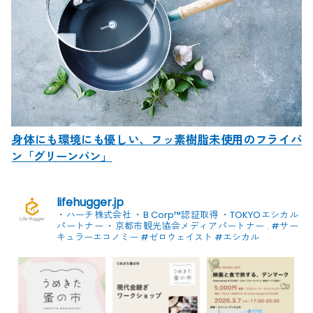
身体にも環境にも優しい、フッ素樹脂未使用のフライパ
ン「グリーンパン」
lifehugger.jp
・ハーチ株式会社
・B Corp™認証取得
・TOKYOエシカル
パートナー
・京都市観光協会メディアパートナー
.
#サー
キュラーエコノミー #ゼロウェイスト
#エシカル