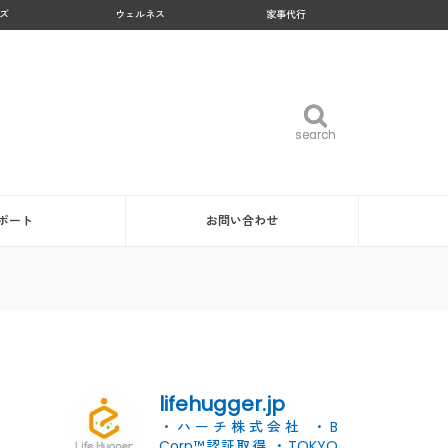
ズ
ウェルネス
家事代行
search
search
ポート
お問い合わせ
lifehugger.jp
・ハーチ株式会社
・B
Corp™認証取得
・TOKYO