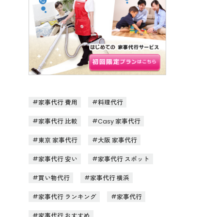
家事代行 費用
料理代行
家事代行 比較
Casy 家事代行
東京 家事代行
大阪 家事代行
家事代行 安い
家事代行 スポット
買い物代行
家事代行 横浜
家事代行 ランキング
家事代行
家事代行 おすすめ