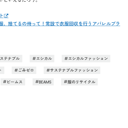
トといえるだろう。
ト
た服、捨てるの待って！常設で衣服回収を行うアパレルブラ
ステナブル
エシカル
エシカルファッション
ト
ごみゼロ
サステナブルファッション
ビームス
BEAMS
服のリサイクル