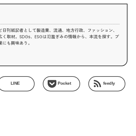
ど日刊紙記者として製造業、流通、地方行政、ファッション、
く取材。SDGs、ESGは氾濫ぎみの情報から、本流を探す。プ
業にも興味あり。
LINE
Pocket
feedly