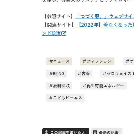
を結ぶ、等身大のサステナビリティレポー
【参照サイト】
「つづく服。」ウェブサイ
【関連サイト】
【2022年】着なくなっ
ンド13選
ニュース
ファッション
サ
BRING
古着
ゼロウェイス
衣料回収
再生可能エネルギー
こどもビームス
この記事を書いた人
最新の記事