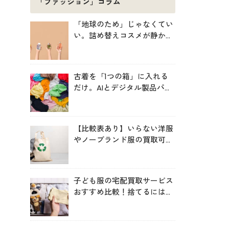
「ファッション」コラム
「地球のため」じゃなくてい
い。詰め替えコスメが静かに
増えている理由
古着を「1つの箱」に入れる
だけ。AIとデジタル製品パス
ポートが仕分ける、EUの実証
プロジェクト「TexMat」
【比較表あり】いらない洋服
やノーブランド服の買取可能
サービス比較！高く売るコツ
も
子ども服の宅配買取サービス
おすすめ比較！捨てるにはも
ったいない服を手間なく循環
させよう