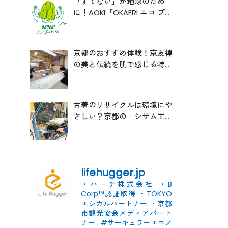
「すてない」が地球のため
に！AOKI「OKAERI エコ プロ
ジェクト」と再生ウールのス
ニーカー
京都のおすすめ体験！京友禅
の美と伝統を肌で感じる特別
な時間へ
古着のリサイクルは環境にや
さしい？京都の「シサム工
房」の取り組みを取材
lifehugger.jp
・ハーチ株式会社
・B
Corp™認証取得
・TOKYO
エシカルパートナー
・京都
市観光協会メディアパート
ナー
.
#サーキュラーエコノ