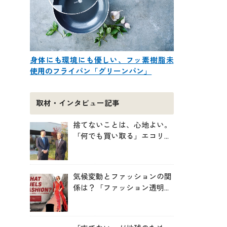
身体にも環境にも優しい、フッ素樹脂未
使用のフライパン「グリーンパン」
取材・インタビュー記事
捨てないことは、心地よい。
「何でも買い取る」エコリン
グが、モノと人の居場所を作
る理由
気候変動とファッションの関
係は？「ファッション透明性
インデックス脱炭素編ー
WHAT FUELS FASHION?ー」
日本語版公開