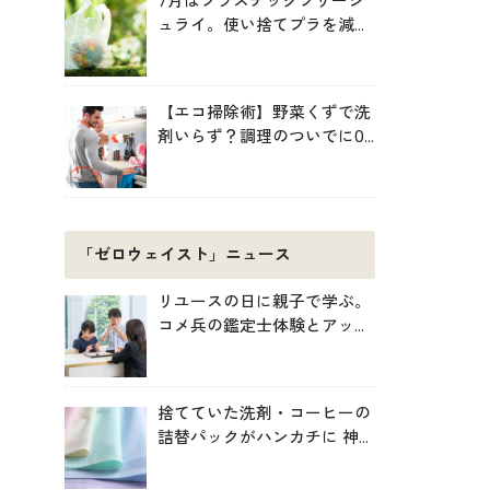
7月はプラスチックフリージ
ュライ。使い捨てプラを減ら
す暮らしの始め方
【エコ掃除術】野菜くずで洗
剤いらず？調理のついでに0
円掃除でキッチンをきれいに
「ゼロウェイスト」ニュース
リユースの日に親子で学ぶ。
コメ兵の鑑定士体験とアップ
サイクル制作
捨てていた洗剤・コーヒーの
詰替パックがハンカチに 神
戸「エコノバ」で回収スター
ト