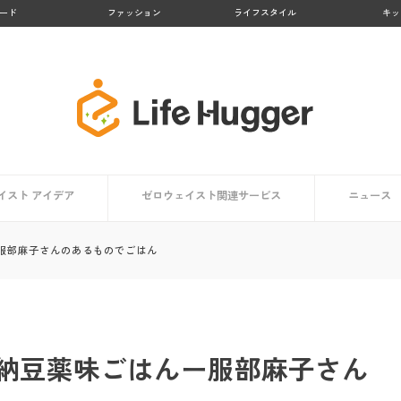
ード
ファッション
ライフスタイル
キッ
イスト アイデア
ゼロウェイスト関連サービス
ニュース
アイデア一覧
方向け
ト編
編
【大阪府】Osakaほかさんマップ
【徳島県 上勝町】日本のゼロウェイスト・タウン
【京都府 亀岡市】かめおかプラスチックごみゼロ宣
【熊本県 黒川温泉】地域コンポストプロジェクト
【鹿児島県 大崎市】リサイクル率No.１の町
【京都府 京都市】京都市のごみゼロ対策とは？
生活で役立つアプリ・マップまとめ
ゼロウェイストを体験する
服部麻子さんのあるものでごはん
言
納豆薬味ごはんー服部麻子さん