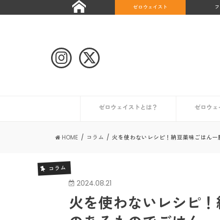
ゼロウェイスト
フ
ゼロウェイストとは？
ゼロウェ
自治体や団体のゼロウェイストな取り組み
ゼロウェイストなライフスタイルとは？
ゼロウェイストを始めたい人へ
ゼロウェイストな情報を集める
日本が抱える課題とは？
世界のゼロウェイスト宣言都市
日本のゼロウェイスト宣言都市
その他の
初めての
コンポス
キッチン
トイレ編
ギフト編
お風呂編
HOME
コラム
火を使わないレシピ！納豆薬味ごはんー
コラム
2024.08.21
火を使わないレシピ！