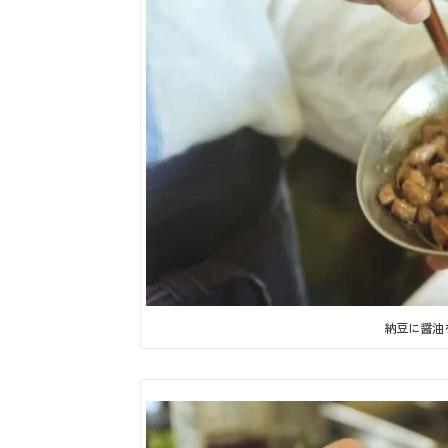
納豆に醤油