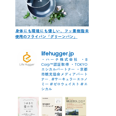
身体にも環境にも優しい、フッ素樹脂未
使用のフライパン「グリーンパン」
lifehugger.jp
・ハーチ株式会社
・B
Corp™認証取得
・TOKYO
エシカルパートナー
・京都
市観光協会メディアパート
ナー
.
#サーキュラーエコノ
ミー #ゼロウェイスト
#エ
シカル