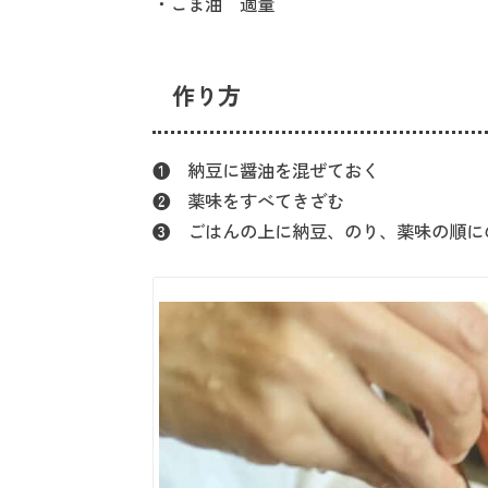
・ごま油 適量
作り方
❶ 納豆に醤油を混ぜておく
❷ 薬味をすべてきざむ
❸ ごはんの上に納豆、のり、薬味の順に