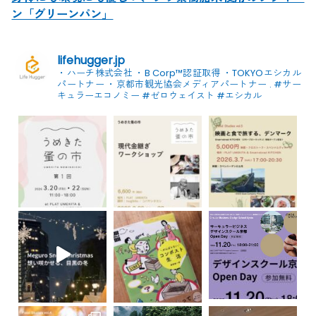
ン「グリーンパン」
lifehugger.jp
・ハーチ株式会社
・B Corp™認証取得
・TOKYOエシカル
パートナー
・京都市観光協会メディアパートナー
.
#サー
キュラーエコノミー #ゼロウェイスト
#エシカル