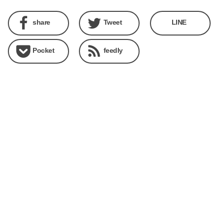
share
Tweet
LINE
Pocket
feedly