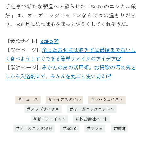
手仕事で新たな製品へと蘇らせた「SaFoのエシカル鏡
餅」は、オーガニックコットンならではの温もりがあ
り、お正月に飾れば心をぽっと明るくしてくれそうだ。
【参照サイト】
SaFo
【関連ページ】
余ったおせちは飽きずに最後までおいし
く食べよう！すぐできる簡単リメイクのアイデア
【関連ページ】
みかんの皮の活用術。お掃除の汚れ落と
しから入浴剤まで、みかんを丸ごと使い切る
ニュース
ライフスタイル
ゼロウェイスト
アップサイクル
オーガニックコットン
ゼロウェイスト
株式会社ハート
オーガニック寝具
SaFo
サフォ
鏡餅