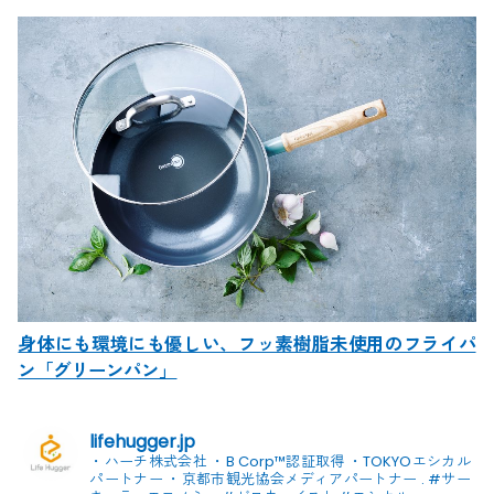
身体にも環境にも優しい、フッ素樹脂未使用のフライパ
ン「グリーンパン」
lifehugger.jp
・ハーチ株式会社
・B Corp™認証取得
・TOKYOエシカル
パートナー
・京都市観光協会メディアパートナー
.
#サー