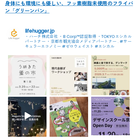
身体にも環境にも優しい、フッ素樹脂未使用のフライパ
ン「グリーンパン」
lifehugger.jp
・ハーチ株式会社
・B Corp™認証取得
・TOKYOエシカル
パートナー
・京都市観光協会メディアパートナー
.
#サー
キュラーエコノミー #ゼロウェイスト
#エシカル