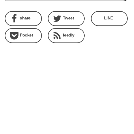
share
Tweet
LINE
Pocket
feedly