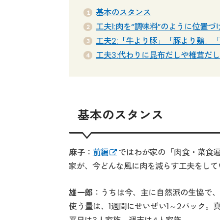
基本のスタンス
工夫1:肉を“調味料”のように位置づ
工夫2:「牛より豚」「豚より鶏」
工夫3:代わりに昆布だしや椎茸だ
基本のスタンス
麻子
：
前編
ではわが家の「肉食・菜食
家が、今どんな風に肉を減らす工夫をして
雄一郎
：うちは今、主に自然派の生協で、
使う量は、1週間にせいぜい1～2パック