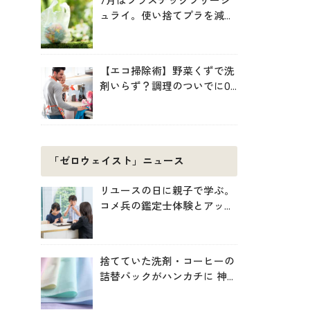
7月はプラスチックフリージ
ュライ。使い捨てプラを減ら
す暮らしの始め方
【エコ掃除術】野菜くずで洗
剤いらず？調理のついでに0
円掃除でキッチンをきれいに
「ゼロウェイスト」ニュース
リユースの日に親子で学ぶ。
コメ兵の鑑定士体験とアップ
サイクル制作
捨てていた洗剤・コーヒーの
詰替パックがハンカチに 神
戸「エコノバ」で回収スター
ト