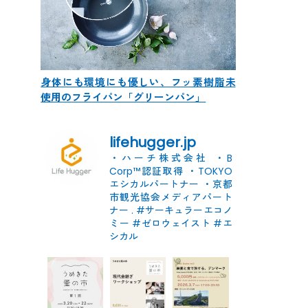
身体にも環境にも優しい、フッ素樹脂未
使用のフライパン「グリーンパン」
lifehugger.jp
・ハーチ株式会社
・B
Corp™認証取得
・TOKYO
エシカルパートナー
・京都
市観光協会メディアパート
ナー
.
#サーキュラーエコノ
ミー #ゼロウェイスト
#エ
シカル