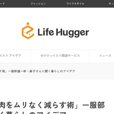
ード
ファッション
ライフスタイル
キッ
イスト アイデア
ゼロウェイスト関連サービス
ニュース
アイデア一覧
方向け
ト編
編
【大阪府】Osakaほかさんマップ
【徳島県 上勝町】日本のゼロウェイスト・タウン
【京都府 亀岡市】かめおかプラスチックごみゼロ宣
【熊本県 黒川温泉】地域コンポストプロジェクト
【鹿児島県 大崎市】リサイクル率No.１の町
【京都府 京都市】京都市のごみゼロ対策とは？
生活で役立つアプリ・マップまとめ
ゼロウェイストを体験する
す術」ー服部雄一郎・麻子さんに聞く暮らしのアイデア
言
肉をムリなく減らす術」ー服部