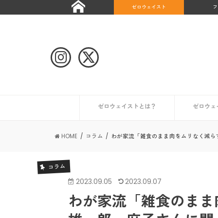
ゼロウェイスト
フ
ゼロウェイストとは？
ゼロウェ
自治体や団体のゼロウェイストな取り組み
ゼロウェイストなライフスタイルとは？
ゼロウェイストを始めたい人へ
ゼロウェイストな情報を集める
日本が抱える課題とは？
世界のゼロウェイスト宣言都市
日本のゼロウェイスト宣言都市
その他の
初めての
コンポス
キッチン
トイレ編
ギフト編
お風呂編
HOME
コラム
わが家流「雑食のまま肉をムリなく減ら
コラム
2023.09.05
2023.09.07
わが家流「雑食のまま