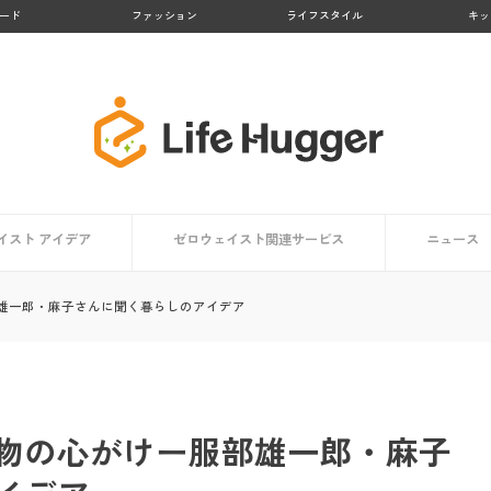
ード
ファッション
ライフスタイル
キッ
イスト アイデア
ゼロウェイスト関連サービス
ニュース
アイデア一覧
方向け
ト編
編
【大阪府】Osakaほかさんマップ
【徳島県 上勝町】日本のゼロウェイスト・タウン
【京都府 亀岡市】かめおかプラスチックごみゼロ宣
【熊本県 黒川温泉】地域コンポストプロジェクト
【鹿児島県 大崎市】リサイクル率No.１の町
【京都府 京都市】京都市のごみゼロ対策とは？
生活で役立つアプリ・マップまとめ
ゼロウェイストを体験する
雄一郎・麻子さんに聞く暮らしのアイデア
言
物の心がけー服部雄一郎・麻子