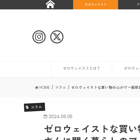
ゼロウェイスト
フ
ゼロウェイストとは？
ゼロウェ
自治体や団体のゼロウェイストな取り組み
ゼロウェイストなライフスタイルとは？
ゼロウェイストを始めたい人へ
ゼロウェイストな情報を集める
日本が抱える課題とは？
世界のゼロウェイスト宣言都市
日本のゼロウェイスト宣言都市
その他の
初めての
コンポス
キッチン
トイレ編
ギフト編
お風呂編
HOME
コラム
ゼロウェイストな買い物の心がけー服部
コラム
2024.06.05
ゼロウェイストな買い