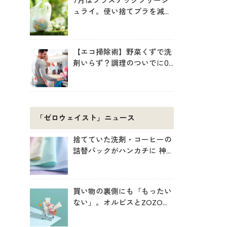
7月はプラスチックフリージ
ュライ。使い捨てプラを減ら
す暮らしの始め方
【エコ掃除術】野菜くずで洗
剤いらず？調理のついでに0
円掃除でキッチンをきれいに
「ゼロウェイスト」ニュース
捨てていた洗剤・コーヒーの
詰替パックがハンカチに 神
戸「エコノバ」で回収スター
ト
買い物の裏側にも「もったい
ない」。オルビスとZOZOが
中学生と考えた持続可能な消
費