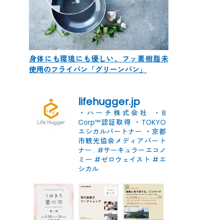
身体にも環境にも優しい、フッ素樹脂未
使用のフライパン「グリーンパン」
lifehugger.jp
・ハーチ株式会社
・B
Corp™認証取得
・TOKYO
エシカルパートナー
・京都
市観光協会メディアパート
ナー
.
#サーキュラーエコノ
ミー #ゼロウェイスト
#エ
シカル