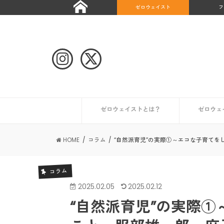
ゼロウェイスト
フ
ゼロウェイストとは？
ゼロウェ
自治体や団体のゼロウェイストな取り組み
ゼロウェイストなライフスタイルとは？
ゼロウェイストを始めたい人へ
ゼロウェイストな情報を集める
日本が抱える課題とは？
世界のゼロウェイスト宣言都市
日本のゼロウェイスト宣言都市
その他の
初めての
コンポス
キッチン
トイレ編
ギフト編
お風呂編
HOME
コラム
“自然派育児”の実際①～エコな子育て
コラム
2025.02.05
2025.02.12
“自然派育児”の実際