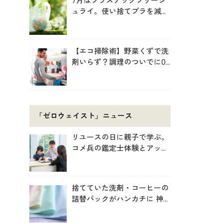
7月はプラスチックフリージ
ュライ。使い捨てプラを減ら
す暮らしの始め方
【エコ掃除術】野菜くずで洗
剤いらず？調理のついでに0
円掃除でキッチンをきれいに
「ゼロウェイスト」ニュース
リユースの日に親子で学ぶ。
コメ兵の鑑定士体験とアップ
サイクル制作
捨てていた洗剤・コーヒーの
詰替パックがハンカチに 神
戸「エコノバ」で回収スター
ト