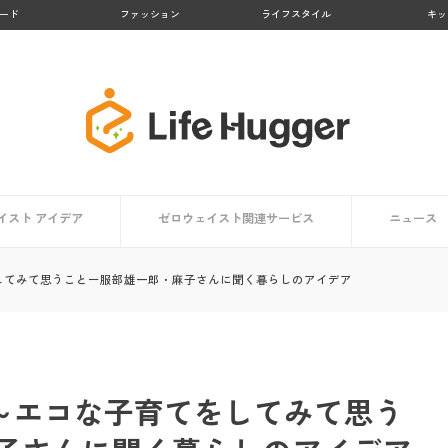
ード
ファッション
ライフスタイル
キッ
イスト アイデア
ゼロウェイスト関連サービス
ニュース
アイデア一覧
方向け
ト編
編
【大阪府】Osakaほかさんマップ
【徳島県 上勝町】日本のゼロウェイスト・タウン
【京都府 亀岡市】かめおかプラスチックごみゼロ宣
【熊本県 黒川温泉】地域コンポストプロジェクト
【鹿児島県 大崎市】リサイクル率No.１の町
【京都府 京都市】京都市のごみゼロ対策とは？
生活で役立つアプリ・マップまとめ
ゼロウェイストを体験する
をしてみて思うことー服部雄一郎・麻子さんに聞く暮らしのアイデア
言
①～エコな子育てをしてみて思う