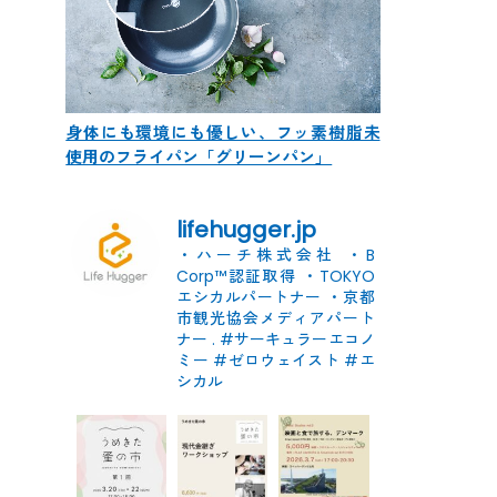
身体にも環境にも優しい、フッ素樹脂未
使用のフライパン「グリーンパン」
lifehugger.jp
・ハーチ株式会社
・B
Corp™認証取得
・TOKYO
エシカルパートナー
・京都
市観光協会メディアパート
ナー
.
#サーキュラーエコノ
ミー #ゼロウェイスト
#エ
シカル