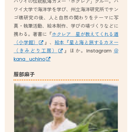
ハワイの伝統航海カヌー「ホクレア」クルー。ハ
ワイ大学で海洋学を学び、州立海洋研究所でサン
ゴ礁研究の後、人と自然の関わりをテーマに写
真・執筆活動、絵本制作、学びの場づくりなどに
携わる。著書に『
ホクレア 星が教えてくれる道
（小学館）
』、
絵本『星と海と旅するカヌー
（きみどり工房）
』ほか。Instagram
＠
kana_uchino
服部麻子