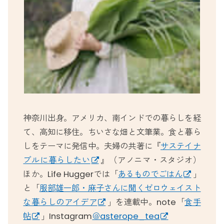
神奈川出身。アメリカ、南インドでの暮らしを経
て、高知に移住。ちいさな畑と文筆業。食と暮ら
しをテーマに発信中。夫婦の共著に『
サステイナ
ブルに暮らしたい
』（アノニマ・スタジオ）
ほか。Life Huggerでは「
あるものでごはん
」
と「
服部雄一郎・麻子さんに聞くゼロウェイスト
な暮らしのアイデア
」を連載中。note「
食手
帖
」Instagram
＠asterope_tea