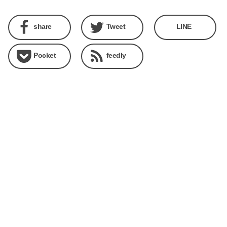
share
Tweet
LINE
Pocket
feedly