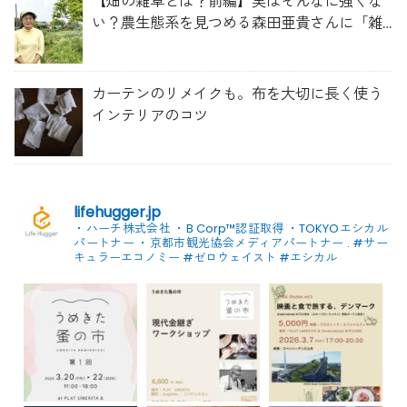
【畑の雑草とは？前編】実はそんなに強くな
い？農生態系を見つめる森田亜貴さんに「雑
草管理のコツ」を聞いてみた
カーテンのリメイクも。布を大切に長く使う
インテリアのコツ
lifehugger.jp
・ハーチ株式会社
・B Corp™認証取得
・TOKYOエシカル
パートナー
・京都市観光協会メディアパートナー
.
#サー
キュラーエコノミー #ゼロウェイスト
#エシカル