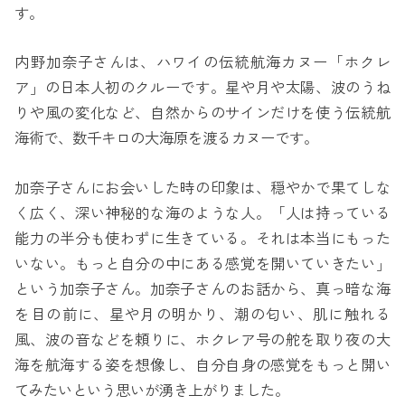
す。
内野加奈子さんは、ハワイの伝統航海カヌー「ホクレ
ア」の日本人初のクルーです。星や月や太陽、波のうね
りや風の変化など、自然からのサインだけを使う伝統航
海術で、数千キロの大海原を渡るカヌーです。
加奈子さんにお会いした時の印象は、穏やかで果てしな
く広く、深い神秘的な海のような人。「人は持っている
能力の半分も使わずに生きている。それは本当にもった
いない。もっと自分の中にある感覚を開いていきたい」
という加奈子さん。加奈子さんのお話から、真っ暗な海
を目の前に、星や月の明かり、潮の匂い、肌に触れる
風、波の音などを頼りに、ホクレア号の舵を取り夜の大
海を航海する姿を想像し、自分自身の感覚をもっと開い
てみたいという思いが湧き上がりました。