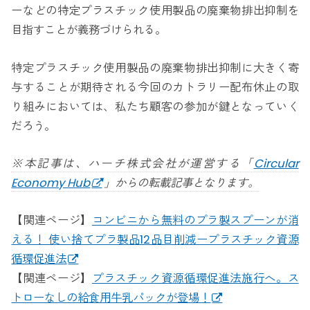
ーなどの特定プラスチック使用製品の廃棄物排出抑制を
目指すことが義務づけられる。
特定プラスチック使用製品の廃棄物排出抑制に大きく寄
与することが期待される今回のカトラリー配布休止の取
り組みにおいては、私たち顧客の参加が鍵となっていく
だろう。
※本記事は、ハーチ株式会社が運営する「
Circular
Economy Hub
」からの転載記事となります。
【関連ページ】
コンビニから無料のプラ製スプーンが消
える！ 使い捨てプラ製品12品目削減ープラスチック資源
循環促進法
【関連ページ】
プラスチック資源循環促進法施行へ。ス
トローなしの給食用牛乳パックが登場！