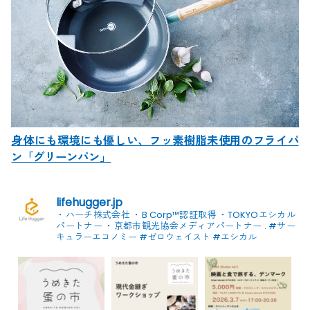
身体にも環境にも優しい、フッ素樹脂未使用のフライパ
ン「グリーンパン」
lifehugger.jp
・ハーチ株式会社
・B Corp™認証取得
・TOKYOエシカル
パートナー
・京都市観光協会メディアパートナー
.
#サー
キュラーエコノミー #ゼロウェイスト
#エシカル