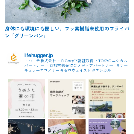
身体にも環境にも優しい、フッ素樹脂未使用のフライパ
ン「グリーンパン」
lifehugger.jp
・ハーチ株式会社
・B Corp™認証取得
・TOKYOエシカル
パートナー
・京都市観光協会メディアパートナー
.
#サー
キュラーエコノミー #ゼロウェイスト
#エシカル