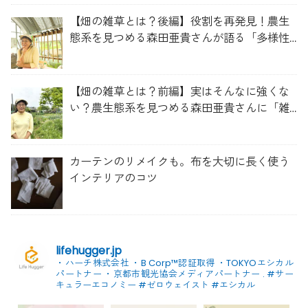
【畑の雑草とは？後編】役割を再発見！農生
態系を見つめる森田亜貴さんが語る「多様性
を維持する畑づくり」
【畑の雑草とは？前編】実はそんなに強くな
い？農生態系を見つめる森田亜貴さんに「雑
草管理のコツ」を聞いてみた
カーテンのリメイクも。布を大切に長く使う
インテリアのコツ
lifehugger.jp
・ハーチ株式会社
・B Corp™認証取得
・TOKYOエシカル
パートナー
・京都市観光協会メディアパートナー
.
#サー
キュラーエコノミー #ゼロウェイスト
#エシカル