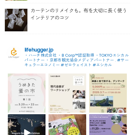
カーテンのリメイクも。布を大切に長く使う
インテリアのコツ
lifehugger.jp
・ハーチ株式会社
・B Corp™認証取得
・TOKYOエシカル
パートナー
・京都市観光協会メディアパートナー
.
#サー
キュラーエコノミー #ゼロウェイスト
#エシカル