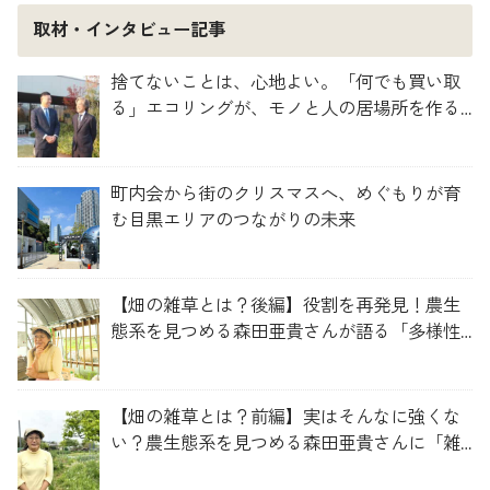
取材・インタビュー記事
捨てないことは、心地よい。「何でも買い取
る」エコリングが、モノと人の居場所を作る
理由
町内会から街のクリスマスへ、めぐもりが育
む目黒エリアのつながりの未来
【畑の雑草とは？後編】役割を再発見！農生
態系を見つめる森田亜貴さんが語る「多様性
を維持する畑づくり」
【畑の雑草とは？前編】実はそんなに強くな
い？農生態系を見つめる森田亜貴さんに「雑
草管理のコツ」を聞いてみた