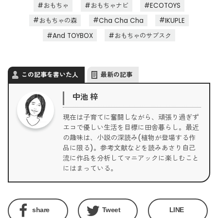
おもちゃ
おもちゃナビ
ECOTOYS
おもちゃの森
Cha Cha Cha
IKUPLE
And TOYBOX
おもちゃのサブスク
この記事を書いた人
最新の記事
中池 梓
現在は子育てに奮闘しながら、頑張り過ぎず
エコで優しい生活を目標に田舎暮らし。最近
の趣味は、小説の深読み(植物が登場する作
品に限る)。参考文献などを読みあさり自己
流に作品を分析してマニアックに楽しむこと
にはまっている。
share
Tweet
LINE