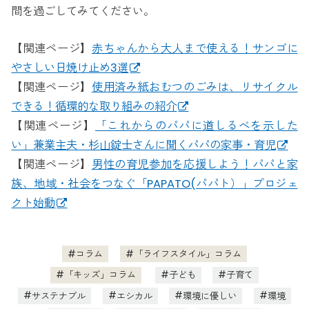
間を過ごしてみてください。
【関連ページ】
赤ちゃんから大人まで使える！サンゴに
やさしい日焼け止め3選
【関連ページ】
使用済み紙おむつのごみは、リサイクル
できる！循環的な取り組みの紹介
【関連ページ】
「これからのパパに道しるべを示した
い」兼業主夫・杉山錠士さんに聞くパパの家事・育児
【関連ページ】
男性の育児参加を応援しよう！パパと家
族、地域・社会をつなぐ「PAPATO(パパト）」プロジェ
クト始動
コラム
「ライフスタイル」コラム
「キッズ」コラム
子ども
子育て
サステナブル
エシカル
環境に優しい
環境