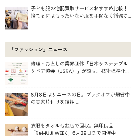
子ども服の宅配買取サービスおすすめ比較！
捨てるにはもったいない服を手間なく循環さ
せよう
「ファッション」ニュース
修理・お直しの業界団体「日本サステナブル
リペア協会（JSRA）」が設立。技術標準化や
人材育成を推進
8月8日はリユースの日。ブックオフが帰省中
の実家片付けを後押し
衣服もタオルもお店で回収。無印良品
「ReMUJI WEEK」6月29日まで開催中