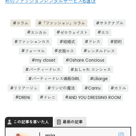
めのファッションレンタルサービス6選
コラム
「ファッション」コラム
サステナブル
エシカル
ゼロウェイスト
エコ
ファッションロス
結婚式
ドレス
節約
フォーマル
衣服ロス
レンタルドレス
my closet
Oshare Concious
パーティードレス
おしゃれ コンシャス
パーティードレス通販GIRL
Liliarge
リリアージュ
ワンピの魔法
Cariru
カリル
DRENi
ドレニ
AND YOU DRESSING ROOM
この記事を書いた人
最新の記事
mia