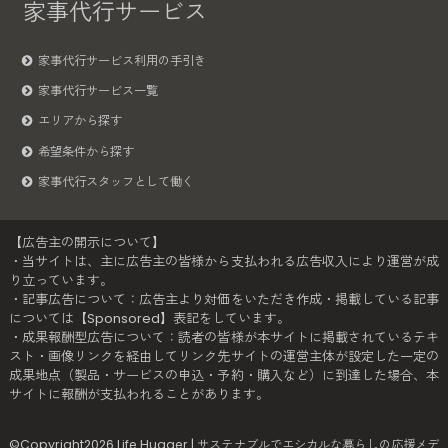
家事代行サービス
家事代行サービス利用の手引き
家事代行サービス一覧
エリアから探す
希望条件から探す
家事代行スタッフとして働く
【広告主の開示について】
・当サイトは、主に広告主の皆様から支払われる広告収入により運営が成
り立っています。
・記事広告について：広告主より対価をいただき作成・掲載している記事
については【Sponsored】表記をしています。
・成果報酬型広告について：読者の皆様が本サイトに掲載されているテキ
スト・画像リンクを経由してリンク先サイトの運営主体が設定した一定の
成果地点（製品・サービスの申込・予約・購入など）に到達した場合、本
サイトに報酬が支払われることがあります。
©Copyright2026
Life Hugger | サステナブルでエシカルな暮らしの応援メデ