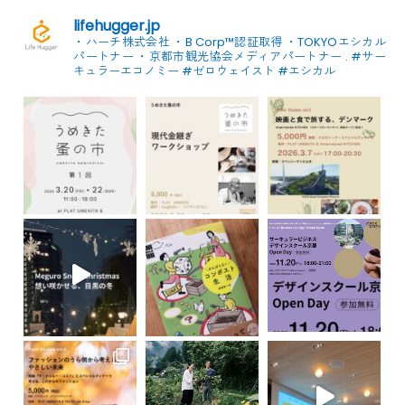
lifehugger.jp
・ハーチ株式会社
・B Corp™認証取得
・TOKYOエシカル
パートナー
・京都市観光協会メディアパートナー
.
#サー
キュラーエコノミー #ゼロウェイスト
#エシカル