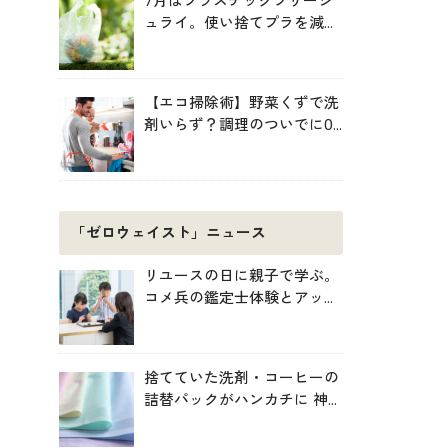
7月はプラスチックフリージ
ュライ。使い捨てプラを減ら
す暮らしの始め方
【エコ掃除術】野菜くずで洗
剤いらず？調理のついでに0
円掃除でキッチンをきれいに
「ゼロウェイスト」ニュース
リユースの日に親子で学ぶ。
コメ兵の鑑定士体験とアップ
サイクル制作
捨てていた洗剤・コーヒーの
詰替パックがハンカチに 神
戸「エコノバ」で回収スター
ト