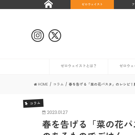
ゼロウェイスト
フ
ゼロウェイストとは？
ゼロウェ
自治体や団体のゼロウェイストな取り組み
ゼロウェイストなライフスタイルとは？
ゼロウェイストを始めたい人へ
ゼロウェイストな情報を集める
日本が抱える課題とは？
世界のゼロウェイスト宣言都市
日本のゼロウェイスト宣言都市
その他の
初めての
コンポス
キッチン
トイレ編
ギフト編
お風呂編
HOME
コラム
春を告げる「菜の花パスタ」のレシピ！
コラム
2023.01.27
春を告げる「菜の花パ