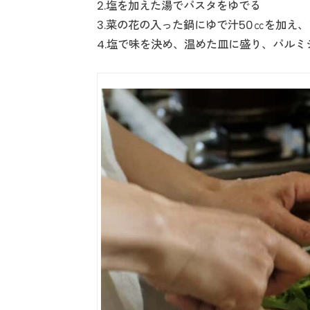
2.塩を加えた湯でパスタをゆでる
3.菜の花の入った鍋にゆで汁50㏄を加え
4.塩で味を決め、温めた皿に盛り、パル