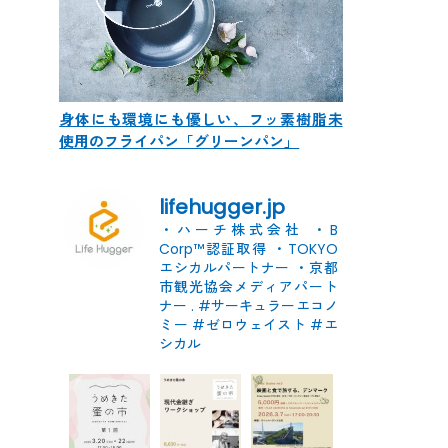
身体にも環境にも優しい、フッ素樹脂未
使用のフライパン「グリーンパン」
lifehugger.jp
・ハーチ株式会社
・B
Corp™認証取得
・TOKYO
エシカルパートナー
・京都
市観光協会メディアパート
ナー
.
#サーキュラーエコノ
ミー #ゼロウェイスト
#エ
シカル