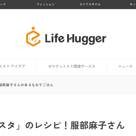
ード
ファッション
ライフスタイル
キッ
イスト アイデア
ゼロウェイスト関連サービス
ニュース
アイデア一覧
方向け
ト編
編
【大阪府】Osakaほかさんマップ
【徳島県 上勝町】日本のゼロウェイスト・タウン
【京都府 亀岡市】かめおかプラスチックごみゼロ宣
【熊本県 黒川温泉】地域コンポストプロジェクト
【鹿児島県 大崎市】リサイクル率No.１の町
【京都府 京都市】京都市のごみゼロ対策とは？
生活で役立つアプリ・マップまとめ
ゼロウェイストを体験する
服部麻子さんのあるものでごはん
言
スタ」のレシピ！服部麻子さん