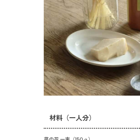
材料（一人分）
菜の花 一束（150ｇ）