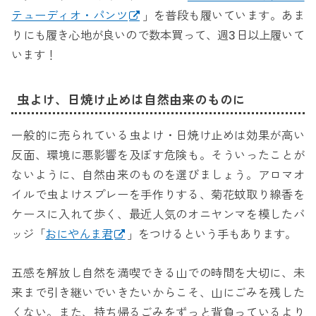
テューディオ・パンツ
」を普段も履いています。あま
りにも履き心地が良いので数本買って、週3日以上履いて
います！
虫よけ、日焼け止めは自然由来のものに
一般的に売られている虫よけ・日焼け止めは効果が高い
反面、環境に悪影響を及ぼす危険も。そういったことが
ないように、自然由来のものを選びましょう。アロマオ
イルで虫よけスプレーを手作りする、菊花蚊取り線香を
ケースに入れて歩く、最近人気のオニヤンマを模したバ
ッジ「
おにやんま君
」をつけるという手もあります。
五感を解放し自然を満喫できる山での時間を大切に、未
来まで引き継いでいきたいからこそ、山にごみを残した
くない。また、持ち帰るごみをずっと背負っているより