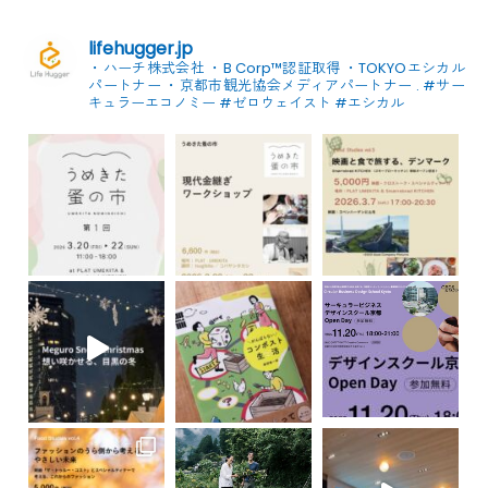
lifehugger.jp
・ハーチ株式会社
・B Corp™認証取得
・TOKYOエシカル
パートナー
・京都市観光協会メディアパートナー
.
#サー
キュラーエコノミー #ゼロウェイスト
#エシカル