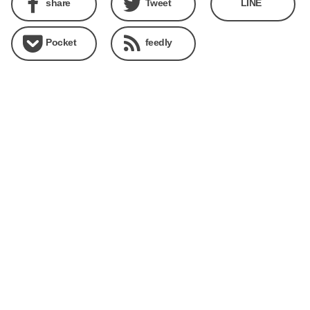
share
Tweet
LINE
Pocket
feedly