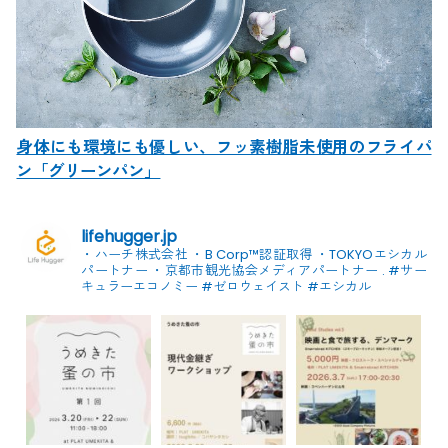
身体にも環境にも優しい、フッ素樹脂未使用のフライパ
ン「グリーンパン」
lifehugger.jp
・ハーチ株式会社
・B Corp™認証取得
・TOKYOエシカル
パートナー
・京都市観光協会メディアパートナー
.
#サー
キュラーエコノミー #ゼロウェイスト
#エシカル