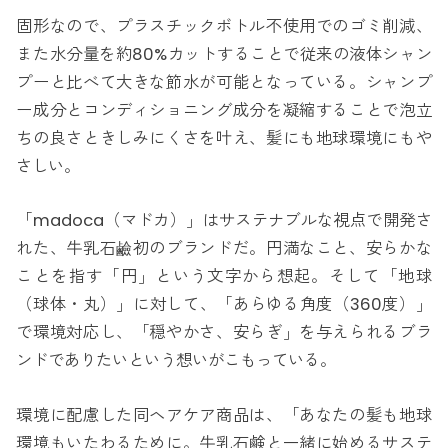
固形なので、プラスチックボトル不使用でのゴミ削減、
また水分量を約80%カットすることで従来の液体シャン
プーと比べて大きな節水が可能となっている。シャンプ
ー成分とコンディショニング成分を凝縮することで泡立
ちの良さときしみにくさを叶え、髪にも地球環境にもや
さしい。
「madoca（マドカ）」はサステナブルな視点で開発さ
れた、牛乳石鹼初のブランドだ。円満なこと、安らかな
ことを指す「円」という文字から想起。そして「地球
（球体・丸）」に対して、「あらゆる角度（360度）」
で環境対応し、「穏やかさ、安らぎ」を与えられるブラ
ンドでありたいという想いがこもっている。
環境に配慮した同ヘアケア商品は、「あなたの髪も地球
環境もいたわるために。牛乳石鹸と一緒に始めるサステ