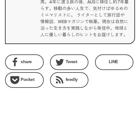
周。4年に渡る旅の後、AUSに移住し約7年暮
らす。移動の多い人生で、気付けばゆるめの
ミニマリストに。 ライターとして旅行誌や
情報誌、WEBマガジンで執筆。現在は自然に
沿った生き方を実践しながら発信中。地球と
人に優しい暮らしのヒントをお届けします。
share
Tweet
LINE
Pocket
feedly