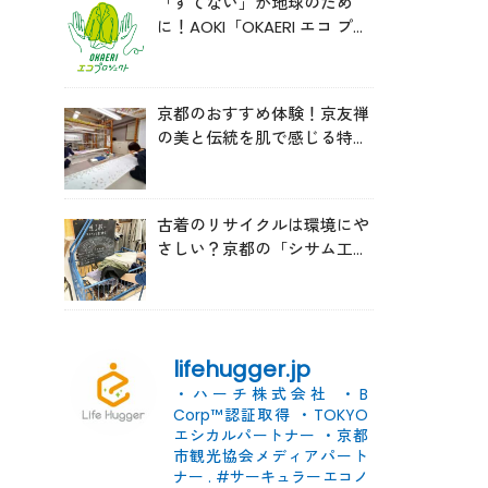
「すてない」が地球のため
に！AOKI「OKAERI エコ プロ
ジェクト」と再生ウールのス
ニーカー
京都のおすすめ体験！京友禅
の美と伝統を肌で感じる特別
な時間へ
古着のリサイクルは環境にや
さしい？京都の「シサム工
房」の取り組みを取材
lifehugger.jp
・ハーチ株式会社
・B
Corp™認証取得
・TOKYO
エシカルパートナー
・京都
市観光協会メディアパート
ナー
.
#サーキュラーエコノ