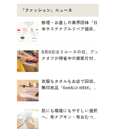
「ファッション」ニュース
修理・お直しの業界団体「日
本サステナブルリペア協会
（JSRA）」が設立。技術標
準化や人材育成を推進
8月8日はリユースの日。ブッ
クオフが帰省中の実家片付け
を後押し
衣服もタオルもお店で回収。
無印良品「ReMUJI WEEK」6
月29日まで開催中
肌にも環境にもやさしい選択
へ。布ナプキン・布おむつの
売上が伸長