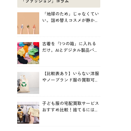
「ファッション」コラム
「地球のため」じゃなくてい
い。詰め替えコスメが静かに
増えている理由
古着を「1つの箱」に入れる
だけ。AIとデジタル製品パス
ポートが仕分ける、EUの実証
プロジェクト「TexMat」
【比較表あり】いらない洋服
やノーブランド服の買取可能
サービス比較！高く売るコツ
も
子ども服の宅配買取サービス
おすすめ比較！捨てるにはも
ったいない服を手間なく循環
させよう