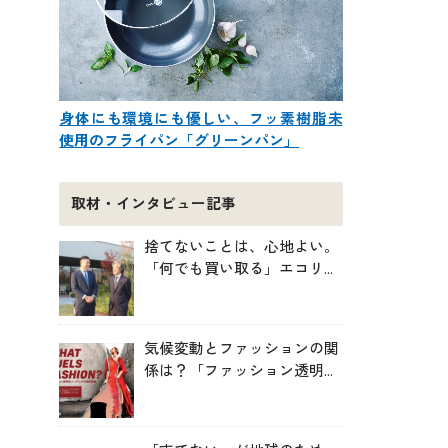
身体にも環境にも優しい、フッ素樹脂未
使用のフライパン「グリーンパン」
取材・インタビュー記事
捨てないことは、心地よい。
「何でも買い取る」エコリン
グが、モノと人の居場所を作
る理由
気候変動とファッションの関
係は？「ファッション透明性
インデックス脱炭素編ー
WHAT FUELS FASHION?ー」
日本語版公開