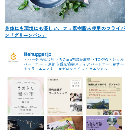
身体にも環境にも優しい、フッ素樹脂未使用のフライパ
ン「グリーンパン」
lifehugger.jp
・ハーチ株式会社
・B Corp™認証取得
・TOKYOエシカル
パートナー
・京都市観光協会メディアパートナー
.
#サー
キュラーエコノミー #ゼロウェイスト
#エシカル