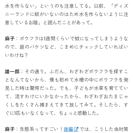
水を作らない」というのも注意してる。以前、「ディズ
ニーランドに蚊がいないのはため水を作らないように注
意しているお陰」と読んだことがあって。
麻子
：ボウフラは1週間くらいで蚊になってしまうような
ので、庭のバケツなど、こまめにチェックしていればい
いわけね？
雄一郎
：その通り。ふだん、わざわざボウフラを探すこ
となんてないから、僕も初めて水槽の中にボウフラを発
見した時は驚愕だった。でも、子どもが水草を育ててい
て、流すわけにいかなかったから、わざわざおたまじゃ
くしをたくさん捕まえてきて放してみて。そしたら、す
ぐに1匹もいなくなって、ちょっと感動した。
麻子
：生態系ってすごい！
後編
では、こうした虫対策