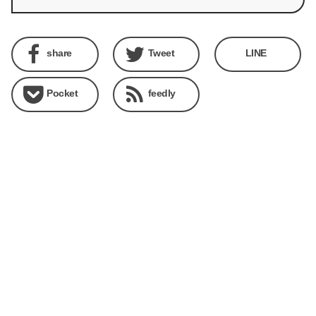
share
Tweet
LINE
Pocket
feedly