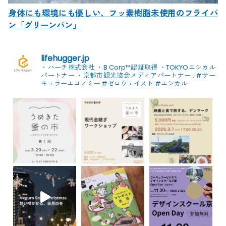
身体にも環境にも優しい、フッ素樹脂未使用のフライパ
ン「グリーンパン」
lifehugger.jp
・ハーチ株式会社
・B Corp™認証取得
・TOKYOエシカル
パートナー
・京都市観光協会メディアパートナー
.
#サー
キュラーエコノミー #ゼロウェイスト
#エシカル