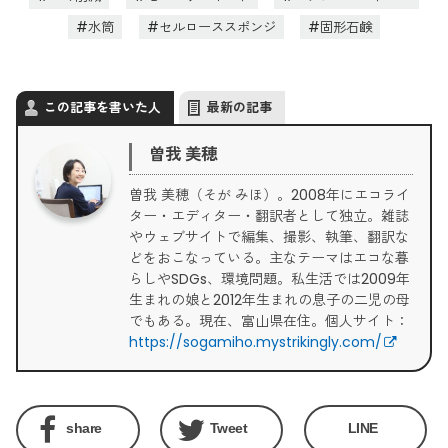
水筒
セルローススポンジ
固形石鹸
この記事を書いた人
最新の記事
曽我 美穂
曽我 美穂（そが みほ）。2008年にエコライ
ター・エディター・翻訳者として独立。雑誌
やウェブサイトで編集、撮影、執筆、翻訳な
どをおこなっている。主なテーマはエコな暮
らしやSDGs、環境問題。私生活では2009年
生まれの娘と2012年生まれの息子の二児の母
でもある。現在、富山県在住。個人サイト：
https://sogamiho.mystrikingly.com/
share
Tweet
LINE