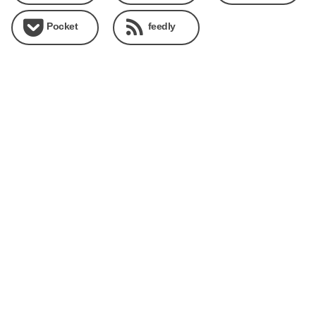
Pocket
feedly