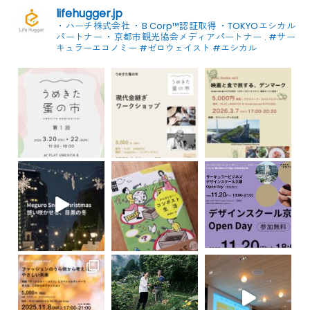
lifehugger.jp
・ハーチ株式会社
・B Corp™認証取得
・TOKYOエシカル
パートナー
・京都市観光協会メディアパートナー
.
#サー
キュラーエコノミー #ゼロウェイスト
#エシカル