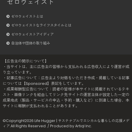
ゼロウェイスト
ゼロウェイストとは
ゼロウェイストなライフスタイルとは
ゼロウェイストアイディア
自治体や団体の取り組み
【広告主の開示について】
・当サイトは、主に広告主の皆様から支払われる広告収入により運営が成
り立っています。
・記事広告について：広告主より対価をいただき作成・掲載している記事
については【Sponsored】表記をしています。
・成果報酬型広告について：読者の皆様が本サイトに掲載されているテキ
スト・画像リンクを経由してリンク先サイトの運営主体が設定した一定の
成果地点（製品・サービスの申込・予約・購入など）に到達した場合、本
サイトに報酬が支払われることがあります。
©Copyright2026
Life Hugger | サステナブルでエシカルな暮らしの応援メデ
ィア
.All Rights Reserved. / Produced by
Artiql Inc.