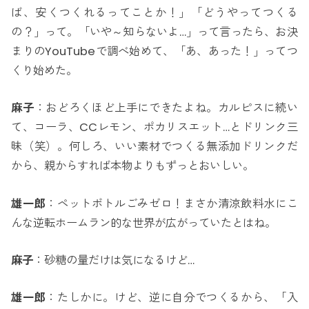
ば、安くつくれるってことか！」「どうやってつくる
の？」って。「いや～知らないよ…」って言ったら、お決
まりのYouTubeで調べ始めて、「あ、あった！」ってつ
くり始めた。
麻子
：おどろくほど上手にできたよね。カルピスに続い
て、コーラ、CCレモン、ポカリスエット…とドリンク三
昧（笑）。何しろ、いい素材でつくる無添加ドリンクだ
から、親からすれば本物よりもずっとおいしい。
雄一郎
：ペットボトルごみゼロ！まさか清涼飲料水にこ
んな逆転ホームラン的な世界が広がっていたとはね。
麻子
：砂糖の量だけは気になるけど…
雄一郎
：たしかに。けど、逆に自分でつくるから、「入