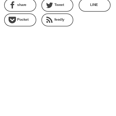
share
Tweet
LINE
Pocket
feedly