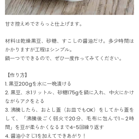
甘さ控えめでさらっと仕上げます。
材料は乾燥黒豆、砂糖、すこしの醤油だけ。多少時間は
かかりますが工程はシンプル。
鍋一つでできるので、ぜひ一度作ってみてください。
【作り方】
1. 黒豆200gを水に一晩漬ける
2. 黒豆、水1リットル、砂糖175gを鍋に入れ、中火にかけ
ながらアクをとる
3. 沸騰したら、おとし蓋（お皿でもOK）をしてから蓋を
して、「沸騰後ごく弱火で20分、毛布に包んで1～2時
間」を豆が柔らかくなるまで4-5回繰り返す
4. 醤油小さじ1を加えてできあがり！