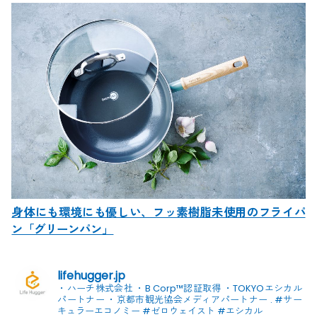
身体にも環境にも優しい、フッ素樹脂未使用のフライパ
ン「グリーンパン」
lifehugger.jp
・ハーチ株式会社
・B Corp™認証取得
・TOKYOエシカル
パートナー
・京都市観光協会メディアパートナー
.
#サー
キュラーエコノミー #ゼロウェイスト
#エシカル