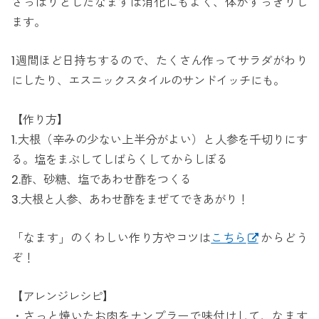
さっぱりとしたなますは消化にもよく、体がすっきりし
ます。
1週間ほど日持ちするので、たくさん作ってサラダがわり
にしたり、エスニックスタイルのサンドイッチにも。
【作り方】
1.大根（辛みの少ない上半分がよい）と人参を千切りにす
る。塩をまぶしてしばらくしてからしぼる
2.酢、砂糖、塩であわせ酢をつくる
3.大根と人参、あわせ酢をまぜてできあがり！
「なます」のくわしい作り方やコツは
こちら
からどう
ぞ！
【アレンジレシピ】
・さっと焼いたお肉をナンプラーで味付けして、なます